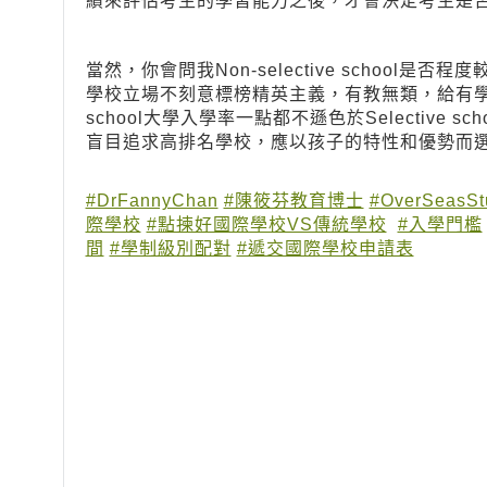
績來評估考生的學習能力之後，才會決定考生是
當然，你會問我Non-selective schoo
學校立場不刻意標榜精英主義，有教無類，給有學習差
school大學入學率一點都不遜色於Selective
盲目追求高排名學校，應以孩子的特性和優勢而
#DrFannyChan
#陳筱芬教育博士
#OverSeasSt
際學校
#點揀好國際學校VS傳統學校
#入學門檻
間
#學制級別配對
#遞交國際學校申請表