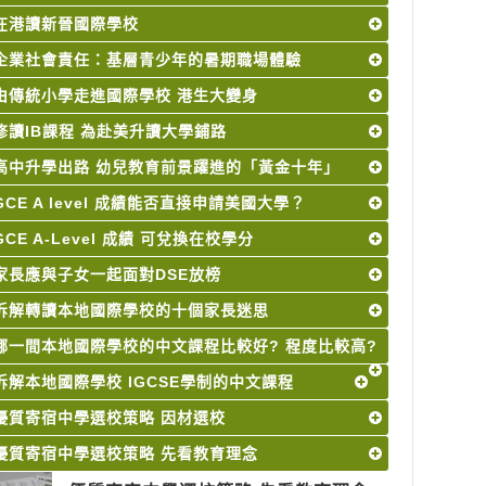
在港讀新晉國際學校
企業社會責任：基層青少年的暑期職場體驗
由傳統小學走進國際學校 港生大變身
修讀IB課程 為赴美升讀大學鋪路
高中升學出路 幼兒教育前景躍進的「黃金十年」
GCE A level 成績能否直接申請美國大學？
GCE A-Level 成績 可兌換在校學分
家長應與子女一起面對DSE放榜
拆解轉讀本地國際學校的十個家長迷思
哪一間本地國際學校的中文課程比較好? 程度比較高?
拆解本地國際學校 IGCSE學制的中文課程
優質寄宿中學選校策略 因材選校
優質寄宿中學選校策略 先看教育理念