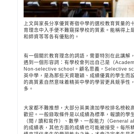
上文與家長分享優質寄宿中學的選校教育質量的
育理念中入手便不難窺探學校的質素。能稱得上
和師資等等各有優點的。
有一個關於教育理念的詞語，需要特別在此講解
遇到一個形容詞：有學校會列出自己是（Academically）
Non-selective school。顧名思義，Selective 
英中學，是為那些天資聰穎、成績優異的學生而
的高質素自然意味着精英中學的學習更具競爭性
多。
大家都不難推想，大部分英美澳加學校排名榜較高的私立
歡迎。一般錄取條件是以成績為標準，報讀的學生
（閱 / 讀和寫作）、數學、一般能力（General
的成績表，其他方面的成績也可能被接受。每所