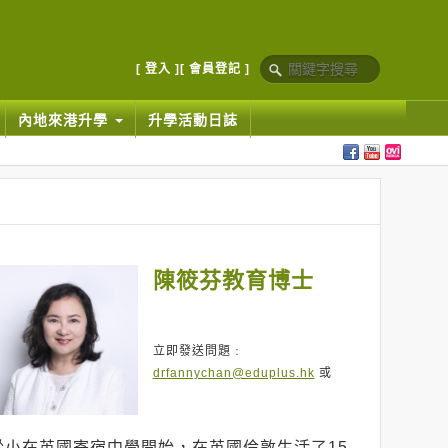
[ 登入 ]
[ 會員登記 ]
內地來港升學
升學活動日誌
陳筱芬教育博士
立即發送問題﹕
drfannychan@eduplus.hk
或
從小在英國寄宿中學開始，在英國倫敦生活了15