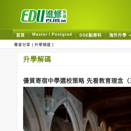
Master / Postgrad
首頁
DSE點修科
海外升學
專家分享
|
升學頻道
|
升學解碼
優質寄宿中學選校策略 先看教育理念（