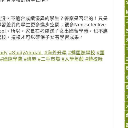
否符合本校的招生標準。
l是否程度較淺，不適合成績優異的學生？答案是否定的！只是
異的學生更多進步空間；很多Non-selective
 school。所以，家長在考慮送子女出國留學時，也不應
選校，這樣才可以確保子女有學習成果。
udy
#StudyAbroad
#海外升學
#轉國際學校
#國
#國際學費
#債券
#二手市場
#入學年齡
#轉校時