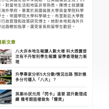
年，對當地生活和地區非常熟悉。陳博士就讀優
質海外學府，畢業於英國倫敦大學英皇學院科學
學士、帝國學院大學科學碩士，布里斯託大學教
育行政管理和政策研究博士。她對本地和海外升
學出路瞭如指掌，廣受家長和留學生歡迎。
最新文章
八大非本地生報讀人數大增 科大透露首
次有不丹智利學生報讀 留學香港魅力漸
現
升學專家分析5大分數/情況出路 預計幾
多分可穩入「八大」？
英基IB狀元用「閃卡」溫習 提升數理成
績 備考期這樣做免「爆煲」