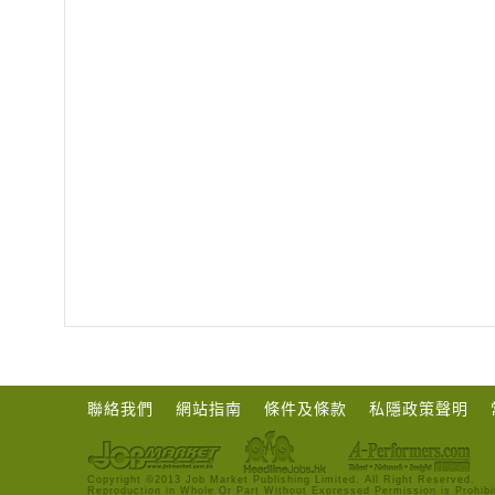
聯絡我們
網站指南
條件及條款
私隱政策聲明
Copyright ©2013 Job Market Publishing Limited. All Right Reserved.
Reproduction in Whole Or Part Without Expressed Permission is Prohibi