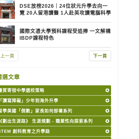
DSE放榜2026｜24位狀元升學去向一
覽 20人留港讀醫 1人赴英攻讀電腦科學
國際文憑大學預科課程受追捧 一文解構
IBDP課程特色
上一頁
下一頁
精選文章
優質寄宿中學選校策略
「讀寫障礙」少年到海外升學
留學美國「倒數」家長如何部署系列
《劃出生涯路》 生涯規劃 - 職業性向探索系列
STEM 創科教育之升學路