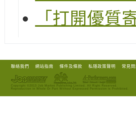
「打開優質
聯絡我們
網站指南
條件及條款
私隱政策聲明
常見問
Copyright ©2013 Job Market Publishing Limited. All Right Reserved.
Reproduction in Whole Or Part Without Expressed Permission is Prohibited.