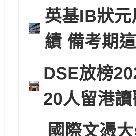
英基IB狀
績 備考期
DSE放榜2
20人留港讀
國際文憑大