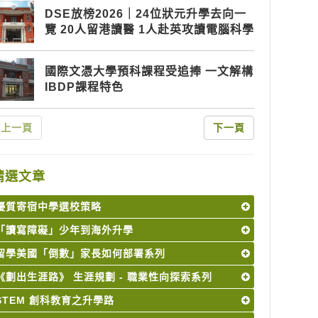
DSE放榜2026｜24位狀元升學去向一
覽 20人留港讀醫 1人赴英攻讀電腦科學
國際文憑大學預科課程受追捧 一文解構
IBDP課程特色
上一頁
下一頁
精選文章
優質寄宿中學選校策略
「讀寫障礙」少年到海外升學
留學美國「倒數」家長如何部署系列
《劃出生涯路》 生涯規劃 - 職業性向探索系列
STEM 創科教育之升學路