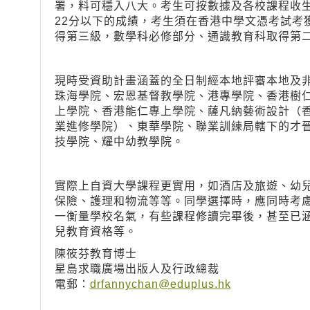
署，料可穩入八大。考生可按數據及各校課程收
22分以下的成績，考生須在香港中學文憑考試考
得第三級，數學科必修部分、通識教育科取得第
現時受資助計畫涵蓋的全日制經本地評審本地及
珠海學院、宏恩基督教學院、港專學院、香港樹
上學院、香港能仁專上學院、薩凡納藝術設計（
業進修學院）、東華學院、聯業訓練局轄下的才
技學院、耀中幼教學院。
實際上自資大學課程更實用，如酒店及旅遊、幼
保險、護理和物流等等。同學選擇時，應同時考
一衡量學校名氣，有些課程修讀完畢後，甚至已
兒教育資格等。
陳筱芬教育博士
星島求職廣場出版人及行政總裁
電郵：
drfannychan@eduplus.hk