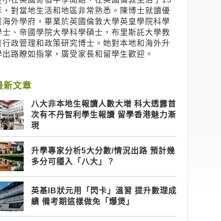
年，對當地生活和地區非常熟悉。陳博士就讀優
質海外學府，畢業於英國倫敦大學英皇學院科學
學士、帝國學院大學科學碩士，布里斯託大學教
育行政管理和政策研究博士。她對本地和海外升
學出路瞭如指掌，廣受家長和留學生歡迎。
最新文章
八大非本地生報讀人數大增 科大透露首
次有不丹智利學生報讀 留學香港魅力漸
現
升學專家分析5大分數/情況出路 預計幾
多分可穩入「八大」？
英基IB狀元用「閃卡」溫習 提升數理成
績 備考期這樣做免「爆煲」