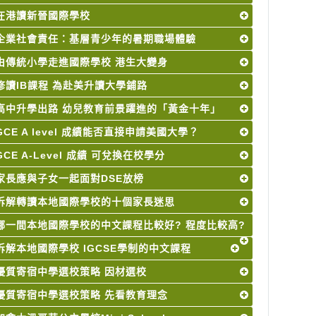
在港讀新晉國際學校
企業社會責任：基層青少年的暑期職場體驗
由傳統小學走進國際學校 港生大變身
修讀IB課程 為赴美升讀大學鋪路
高中升學出路 幼兒教育前景躍進的「黃金十年」
GCE A level 成績能否直接申請美國大學？
GCE A-Level 成績 可兌換在校學分
家長應與子女一起面對DSE放榜
拆解轉讀本地國際學校的十個家長迷思
哪一間本地國際學校的中文課程比較好? 程度比較高?
拆解本地國際學校 IGCSE學制的中文課程
優質寄宿中學選校策略 因材選校
優質寄宿中學選校策略 先看教育理念