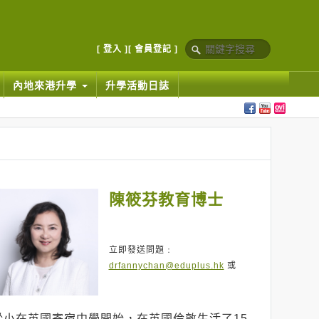
[ 登入 ]
[ 會員登記 ]
內地來港升學
升學活動日誌
陳筱芬教育博士
立即發送問題﹕
drfannychan@eduplus.hk
或
從小在英國寄宿中學開始，在英國倫敦生活了15