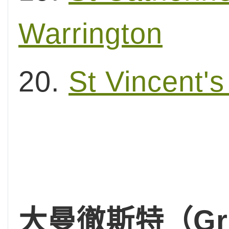
Warrington
20.
St Vincent's
大曼徹斯特（Grea