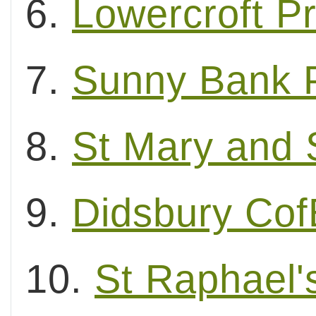
6.
Lowercroft P
7.
Sunny Bank P
8.
St Mary and 
9.
Didsbury Cof
10.
St Raphael'