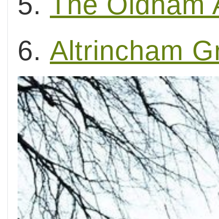
5.
The Oldham 
6.
Altrincham G