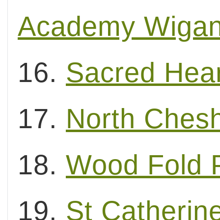
Academy Wiga
16.
Sacred Hear
17.
North Chesh
18.
Wood Fold 
19.
St Catherin