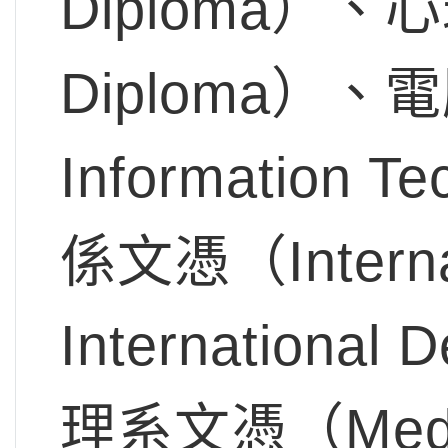
Diploma）、心
Diploma）、
Information 
係文憑（Internati
Internationa
理系文憑（Media 