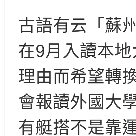
古語有云「蘇
在9月入讀本
理由而希望轉
會報讀外國大
有艇搭不是靠