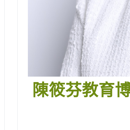
陳筱芬教育