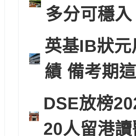
多分可穩入
英基IB狀
績 備考期
DSE放榜2
20人留港讀