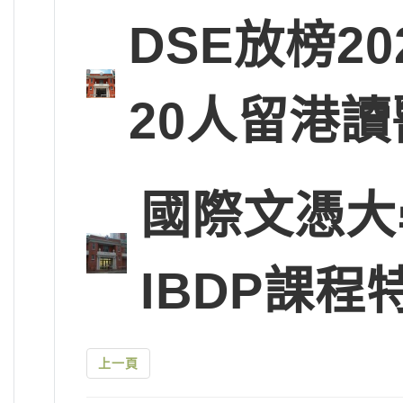
DSE放榜2
20人留港讀
國際文憑大
IBDP課程
上一頁