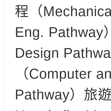
程（Mechanical,
Eng. Pathw
Design Pa
（Computer and
Pathway）旅