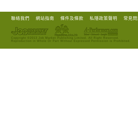
聯絡我們
網站指南
條件及條款
私隱政策聲明
常見問
Copyright ©2013 Job Market Publishing Limited. All Right Reserved.
Reproduction in Whole Or Part Without Expressed Permission is Prohibited.