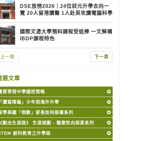
DSE放榜2026｜24位狀元升學去向一
覽 20人留港讀醫 1人赴英攻讀電腦科學
國際文憑大學預科課程受追捧 一文解構
IBDP課程特色
上一頁
下一頁
精選文章
優質寄宿中學選校策略
「讀寫障礙」少年到海外升學
留學美國「倒數」家長如何部署系列
《劃出生涯路》 生涯規劃 - 職業性向探索系列
STEM 創科教育之升學路