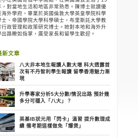
年，對當地生活和地區非常熟悉。陳博士就讀優
質海外學府，畢業於英國倫敦大學英皇學院科學
學士、帝國學院大學科學碩士，布里斯託大學教
育行政管理和政策研究博士。她對本地和海外升
學出路瞭如指掌，廣受家長和留學生歡迎。
最新文章
八大非本地生報讀人數大增 科大透露首
次有不丹智利學生報讀 留學香港魅力漸
現
升學專家分析5大分數/情況出路 預計幾
多分可穩入「八大」？
英基IB狀元用「閃卡」溫習 提升數理成
績 備考期這樣做免「爆煲」