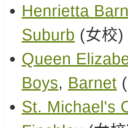
Henrietta Barn
Suburb
(女校)
Queen Elizabe
Boys
,
Barnet
St. Michael's