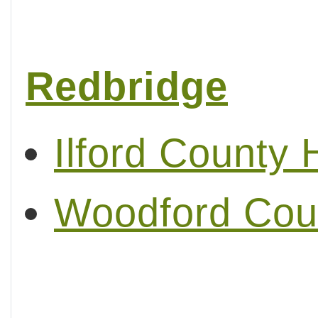
Redbridge
Ilford County 
Woodford Cou