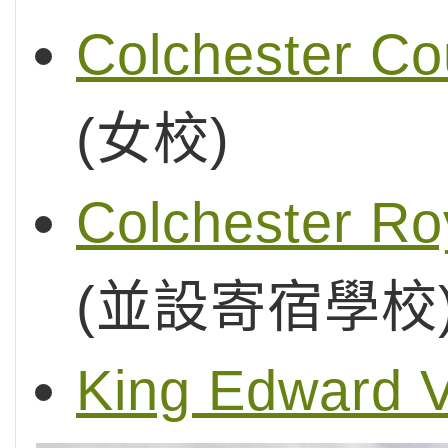
Colchester Cou
(女校)
Colchester R
(並設寄宿學校
King Edward 