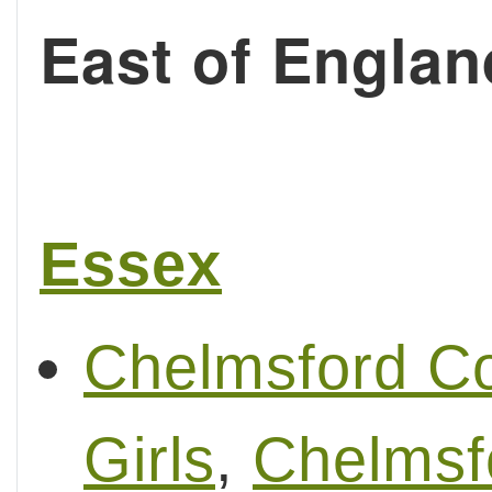
East of Engla
Essex
Chelmsford Co
Girls
,
Chelmsf