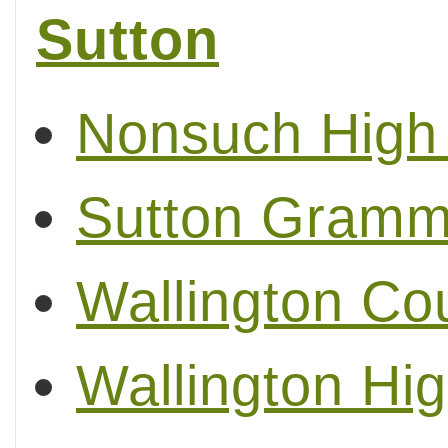
Sutton
Nonsuch High 
Sutton Gramma
Wallington C
Wallington Hig