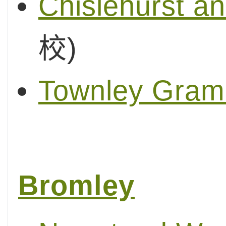
Chislehurst a
校)
Townley Gram
Bromley