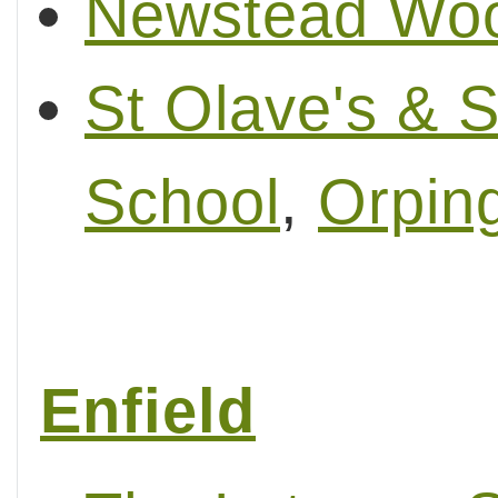
Newstead Woo
St Olave's & 
School
,
Orpin
Enfield