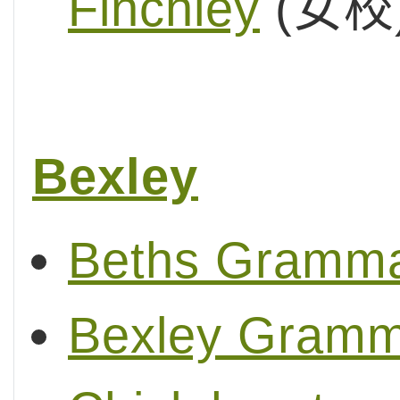
Finchley
(女校
Bexley
Beths Gramma
Bexley Gramm