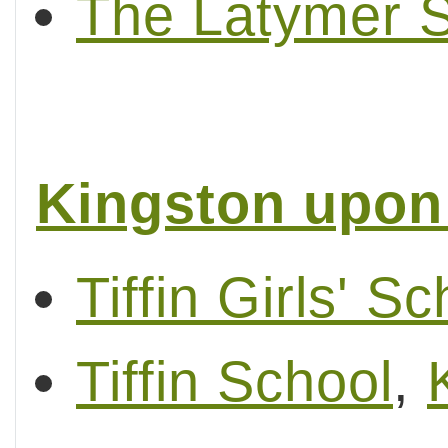
The Latymer 
Kingston upo
Tiffin Girls' S
Tiffin School
,