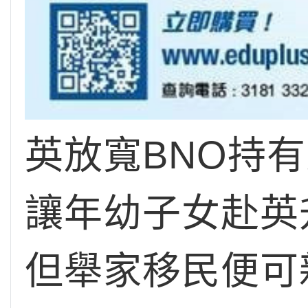
英放寬BNO持
讓年幼子女赴英
但舉家移民便可