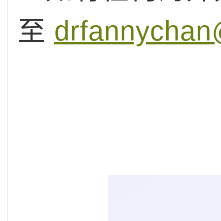
至
drfannychan