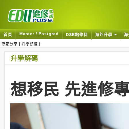
Master / Postgrad
首頁
DSE點修科
海外升學
海
專家分享
|
升學頻道
|
升學解碼
想移民 先進修