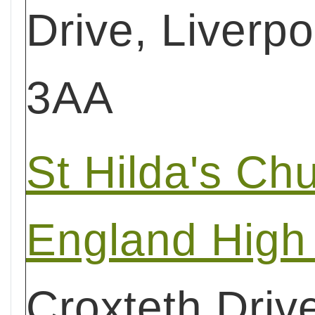
Drive, Liverpo
3AA
St Hilda's Chu
England High
Croxteth Driv