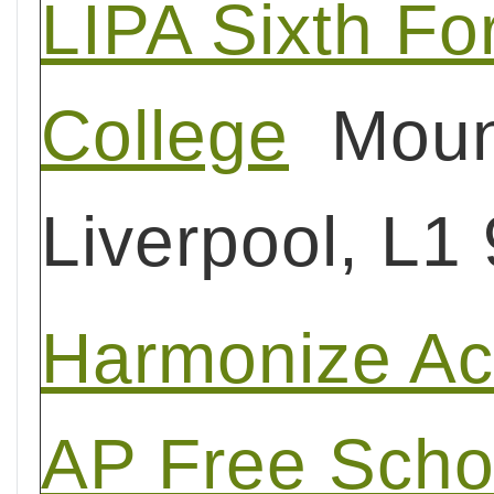
LIPA Sixth Fo
College
Mount
Liverpool, L1
Harmonize A
AP Free Scho