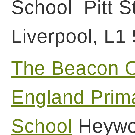
School Pitt St
Liverpool, L1
The Beacon C
England Prim
School
Heywo