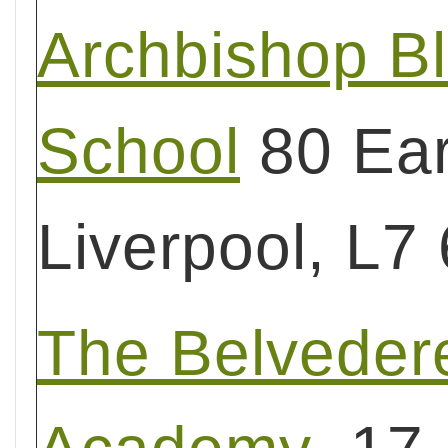
Archbishop B
School
80 Ear
Liverpool, L7
The Belveder