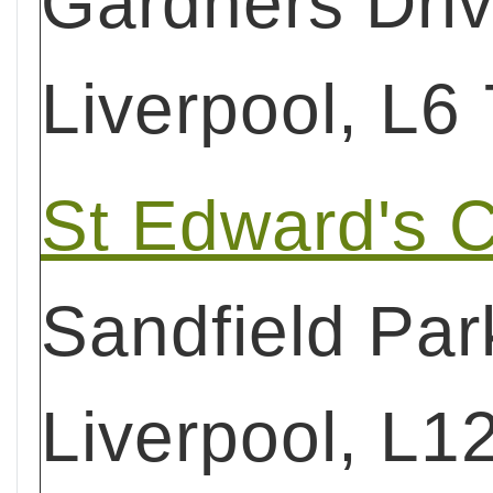
Gardners Driv
Liverpool, L6
St Edward's C
Sandfield Par
Liverpool, L1