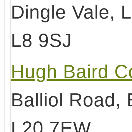
Dingle Vale, L
L8 9SJ
Hugh Baird C
Balliol Road, 
L20 7EW