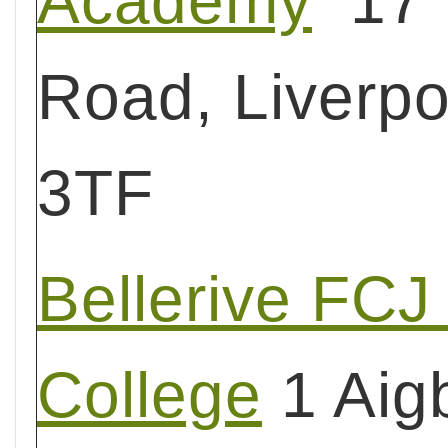
Academy
17 B
Road, Liverpo
3TF
Bellerive FCJ
College
1 Aig