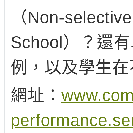
（Non-select
School）？
例，以及學生在
網址：
www.comp
performance.ser