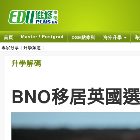
Master / Postgrad
首頁
DSE點修科
海外升學
海
專家分享
|
升學頻道
|
升學解碼
BNO移居英國