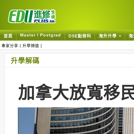
Master / Postgrad
首頁
DSE點修科
海外升學
海
專家分享
|
升學頻道
|
升學解碼
加拿大放寬移民