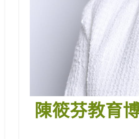
陳筱芬教育