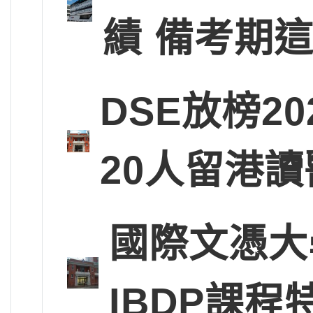
績 備考期
DSE放榜2
20人留港讀
國際文憑大
IBDP課程