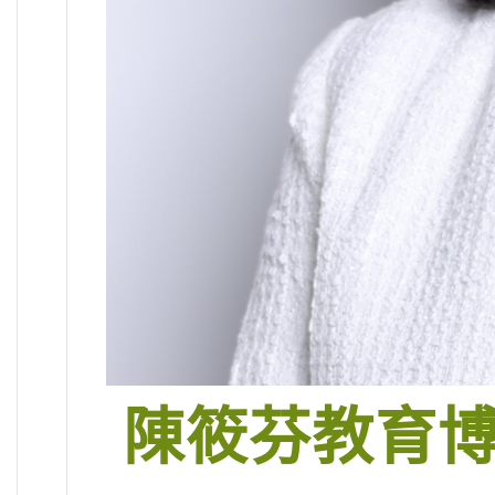
陳筱芬教育