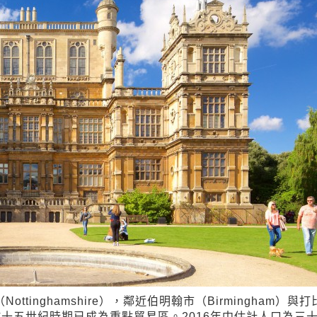
ottinghamshire），鄰近伯明翰市（Birmingham）與打
於十五世紀時期已成為重點貿易區。2016年中估計人口為三