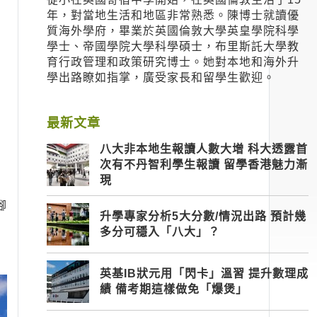
年，對當地生活和地區非常熟悉。陳博士就讀優
質海外學府，畢業於英國倫敦大學英皇學院科學
學士、帝國學院大學科學碩士，布里斯託大學教
育行政管理和政策研究博士。她對本地和海外升
學出路瞭如指掌，廣受家長和留學生歡迎。
最新文章
八大非本地生報讀人數大增 科大透露首
次有不丹智利學生報讀 留學香港魅力漸
現
腳
升學專家分析5大分數/情況出路 預計幾
多分可穩入「八大」？
英基IB狀元用「閃卡」溫習 提升數理成
績 備考期這樣做免「爆煲」