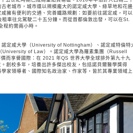
的古老城市，城市還以規模龐大的諾定咸大學、綠草地和花邊
定咸擁有便利的交通、完善鐵路規劃：如要前往諾定咸，可以
t機場，然後租車往北駕駛二十五分鐘。而從首都倫敦出發，可以在St.
火車，全程約需兩小時。
（University of Nottingham）、諾定咸特倫特
大學（University of Law）。諾定咸大學為羅素集團（Russell
價而享譽國際：在 2021 年QS 世界大學全球排外第九十九
六位。創校多年，培養出許多傑出校友，包括諾貝爾醫學獎得
科學家領導者、國際知名政治家、作家等，皆於其專業領域上