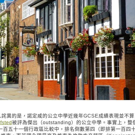
詫異的是，諾定咸的公立中學近幾年GCSE成績表現並不算
fsted
被評為傑出（outstanding）的公立中學。事實上，整
名表一百五十一個行政區比較中，排名倒數第四（即排第一百四