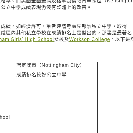
及格率。而英國全國最高及格率為倫敦肯辛頓區（Kensingto
定咸的公立中學成績表現仍沒有整體上的改善。
vel成績。如經濟許可，筆者建議考慮先報讀私立中學，取得
，諾定咸區內其他私立學校在成績排名上是傑出的，那裏是最著名
ham Girls' High School
女校及
Worksop College
。以下是
諾定咸市（Nottingham City）
成績排名較好公立中學
hool