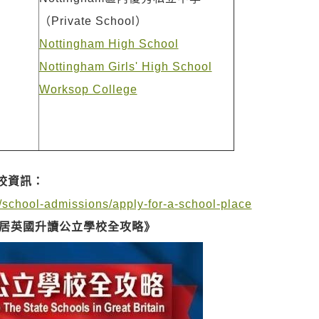
（Private School）
Nottingham High School
Nottingham Girls' High School
Worksop College
校資訊：
/school-admissions/apply-for-a-school-place
居英國升讀公立學校全攻略》