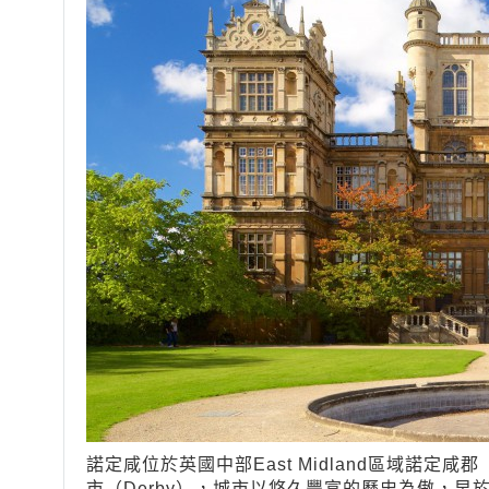
諾定咸位於英國中部East Midland區域諾定咸郡（N
市（Derby），城市以悠久豐富的歷史為傲，早