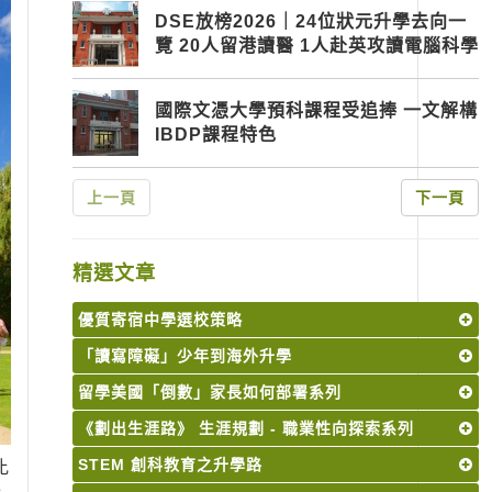
DSE放榜2026｜24位狀元升學去向一
覽 20人留港讀醫 1人赴英攻讀電腦科學
國際文憑大學預科課程受追捧 一文解構
IBDP課程特色
上一頁
下一頁
精選文章
優質寄宿中學選校策略
「讀寫障礙」少年到海外升學
留學美國「倒數」家長如何部署系列
《劃出生涯路》 生涯規劃 - 職業性向探索系列
STEM 創科教育之升學路
比
十