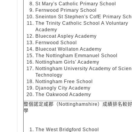
St Mary's
Catholic
Primary School
Fernwood
Primary School
Sneinton St
Stephen's
CofE
Primary Sch
The Trinity Catholic School A
Voluntary
Academy
Bluecoat
Aspley
Academy
Fernwood
School
Bluecoat
Wollaton
Academy
The
Nottingham
Emmanuel
School
Nottingham
Girls' Academy
Nottingham
University
Academy
of Scien
Technology
Nottingham
Free School
Djanogly
City
Academy
The
Oakwood
Academy
整個諾定咸郡（Nottinghamshire）成績排名較
學
The
West
Bridgford
School