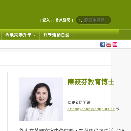
[ 登入 ]
[ 會員登記 ]
內地來港升學
升學活動日誌
陳筱芬教育博士
立即發送問題﹕
drfannychan@eduplus.hk
或
從小在英國寄宿中學開始，在英國倫敦生活了15