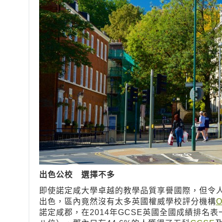
出色公校 選擇不多
即使諾定咸大學卓越的教學品質享譽國際，但令人
出色，區內竟然沒有太多英國權威學校評分機構
O
諾定咸郡，在2014年GCSE英國全國成績排