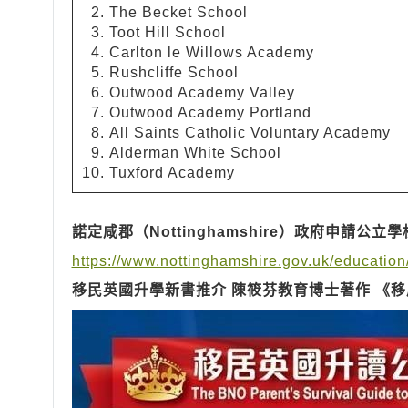
The
Becket
School
Toot
Hill
School
Carlton
le
Willows
Academy
Rushcliffe
School
Outwood
Academy
Valley
Outwood Academy
Portland
All Saints Catholic Voluntary Academy
Alderman
White
School
Tuxford
Academy
諾定咸郡（Nottinghamshire）
政府申請公立學
https://www.nottinghamshire.gov.uk/education
移民英國升學新書推介
陳筱芬教育博士著作
《移