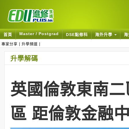
Master / Postgrad
首頁
DSE點修科
海外升學
海
專家分享
|
升學頻道
|
升學解碼
英國倫敦東南二區
區 距倫敦金融中