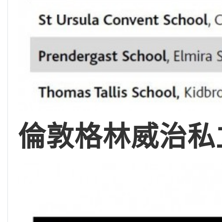
倫敦格林威治私