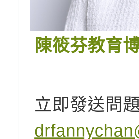
陳筱芬教育
立即發送問
drfannychan