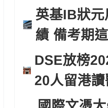
英基IB狀
績 備考期
DSE放榜2
20人留港讀
國際文憑大