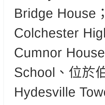
Bridge Hou
Colchester 
Cumnor Hous
School、位於伯
Hydesville T