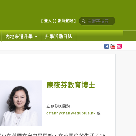
[ 登入 ]
[ 會員登記 ]
內地來港升學
升學活動日誌
陳筱芬教育博士
立即發送問題﹕
drfannychan@eduplus.hk
或
從小在英國寄宿中學開始，在英國倫敦生活了15