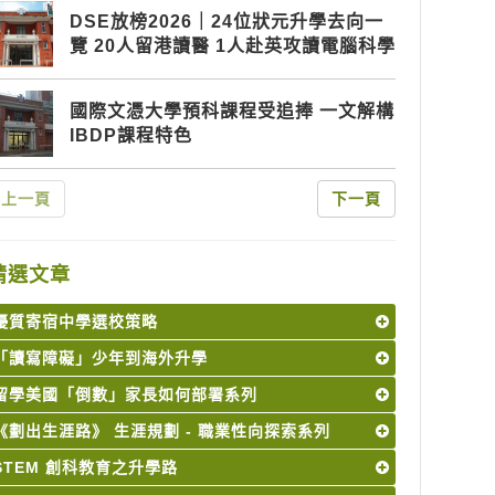
DSE放榜2026｜24位狀元升學去向一
覽 20人留港讀醫 1人赴英攻讀電腦科學
國際文憑大學預科課程受追捧 一文解構
IBDP課程特色
上一頁
下一頁
精選文章
優質寄宿中學選校策略
「讀寫障礙」少年到海外升學
留學美國「倒數」家長如何部署系列
《劃出生涯路》 生涯規劃 - 職業性向探索系列
STEM 創科教育之升學路