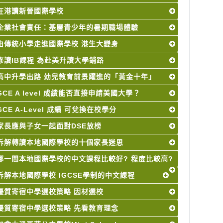
在港讀新晉國際學校
企業社會責任：基層青少年的暑期職場體驗
由傳統小學走進國際學校 港生大變身
修讀IB課程 為赴美升讀大學鋪路
高中升學出路 幼兒教育前景躍進的「黃金十年」
GCE A level 成績能否直接申請美國大學？
GCE A-Level 成績 可兌換在校學分
家長應與子女一起面對DSE放榜
拆解轉讀本地國際學校的十個家長迷思
哪一間本地國際學校的中文課程比較好? 程度比較高?
拆解本地國際學校 IGCSE學制的中文課程
優質寄宿中學選校策略 因材選校
優質寄宿中學選校策略 先看教育理念