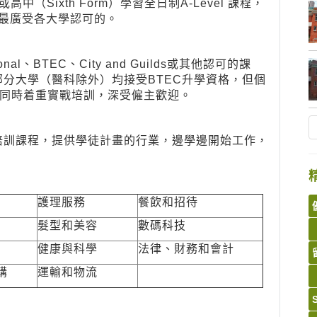
中（Sixth Form）學習全日制A-Level 課程，
績是最廣受各大學認可的。
l、BTEC、City and Guilds或其他認可的課
，英國大部分大學（醫科除外）均接受BTEC升學資格，但個
C同時着重實戰培訓，深受僱主歡迎。
認可的培訓課程，提供學徒計畫的行業，邊學邊開始工作，
護理服務
餐飲和招待
髮型和美容
數碼科技
健康與科學
法律、財務和會計
購
運輸和物流