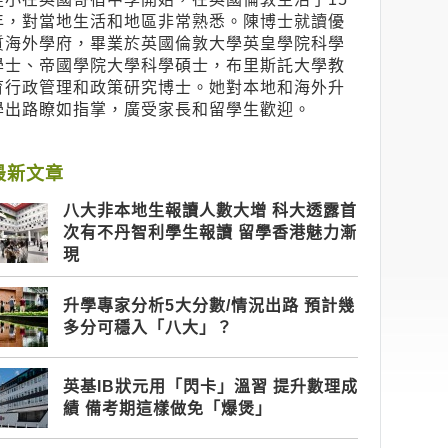
年，對當地生活和地區非常熟悉。陳博士就讀優
質海外學府，畢業於英國倫敦大學英皇學院科學
學士、帝國學院大學科學碩士，布里斯託大學教
育行政管理和政策研究博士。她對本地和海外升
學出路瞭如指掌，廣受家長和留學生歡迎。
最新文章
八大非本地生報讀人數大增 科大透露首
次有不丹智利學生報讀 留學香港魅力漸
現
升學專家分析5大分數/情況出路 預計幾
多分可穩入「八大」？
英基IB狀元用「閃卡」溫習 提升數理成
績 備考期這樣做免「爆煲」