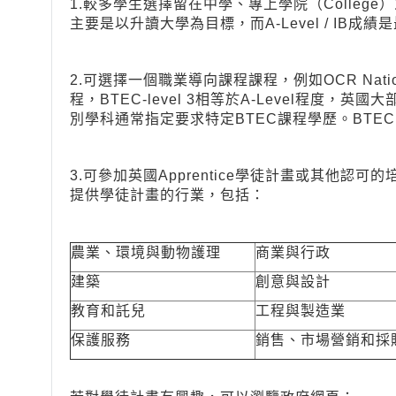
1.較多學生選擇留在中學、專上學院（College）或高
主要是以升讀大學為目標，而A-Level / IB成
2.可選擇一個職業導向課程課程，例如OCR Nationa
程，BTEC-level 3相等於A-Level程度
別學科通常指定要求特定BTEC課程學歷。BTE
3.可參加英國Apprentice學徒計畫或其他
提供學徒計畫的行業，包括：
農業、環境與動物護理
商業與行政
建築
創意與設計
教育和託兒
工程與製造業
保護服務
銷售、市場營銷和採