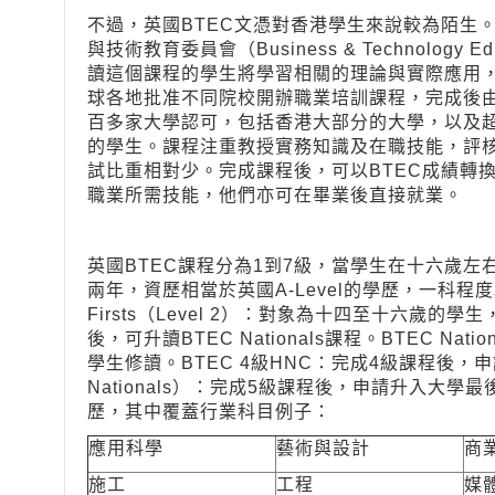
不過，英國BTEC文憑對香港學生來說較為陌生。它的全名
與技術教育委員會（Business & Technology
讀這個課程的學生將學習相關的理論與實際應用，現
球各地批准不同院校開辦職業培訓課程，完成後由
百多家大學認可，包括香港大部分的大學，以及超
的學生。課程注重教授實務知識及在職技能，評
試比重相對少。完成課程後，可以BTEC成績轉換U
職業所需技能，他們亦可在畢業後直接就業。
英國BTEC課程分為1到7級，當學生在十六歲左右（
兩年，資歷相當於英國A-Level的學歷，一科程度較
Firsts（Level 2）：對象為十四至十六歲的
後，可升讀BTEC Nationals課程。BTEC Natio
學生修讀。BTEC 4級HNC：完成4級課程後，申請
Nationals）：完成5級課程後，申請升入大
歷，其中覆蓋行業科目例子：
應用科學
藝術與設計
商
施工
工程
媒