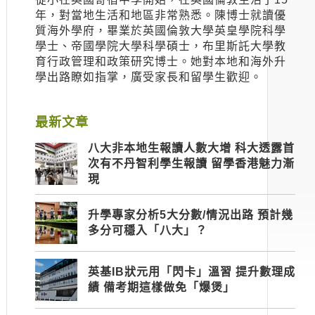
年，對當地生活和地區非常熟悉。陳博士就讀優
質海外學府，畢業於英國倫敦大學英皇學院科學
學士、帝國學院大學科學碩士，布里斯託大學教
育行政管理和政策研究博士。她對本地和海外升
學出路瞭如指掌，廣受家長和留學生歡迎。
最新文章
八大非本地生報讀人數大增 科大透露首
次有不丹智利學生報讀 留學香港魅力漸
現
升學專家分析5大分數/情況出路 預計幾
多分可穩入「八大」？
英基IB狀元用「閃卡」溫習 提升數理成
績 備考期這樣做免「爆煲」