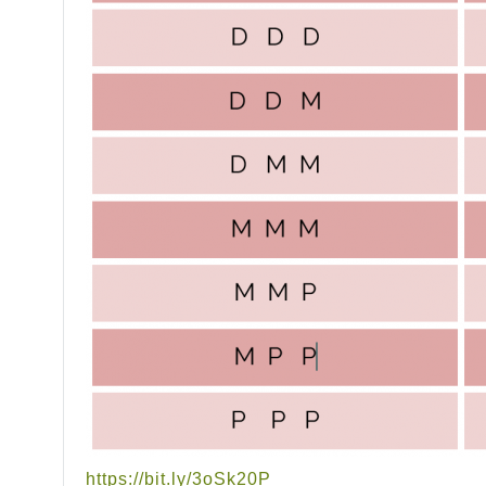
https://bit.ly/3oSk20P