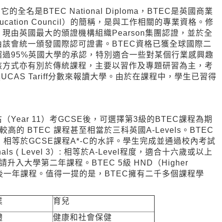
是BTEC National Diploma，BTEC是英國商業
 Education Council）的簡稱，是與工作相關的專業資格。修
由英國最大的頒證機構組織Pearson集團認證，並於全
該會統一頒發國際認可證書。BTEC資格已獲全球國際二
過95%英國大學的承認，特別適合一些對某個行業感興趣
核方式亦有別於傳統課程，主要以習作及專題研習為主，考
CAS Tariff分數來報讀大學。由於在課程中，學生已習得
Year 11）考GCSE後，可選擇第3級的BTEC課程為期
高的 BTEC 課程甚至相當於三科英國A-Levels。BTEC
學生，相等於GCSE課程A*-C的水評。學生完成並通過校內考試
nals ( Level 3）: 相等於A-Level程度，適合十六歲或以上
升入大學第二年課程。BTEC 5級 HND（Higher
學最後一年課程。值得一提的是，BTEC擁有二千多個課程學
業
育兒
體
健康和社會保健