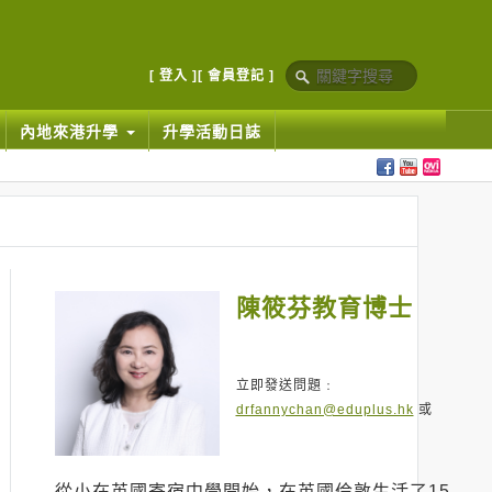
[ 登入 ]
[ 會員登記 ]
內地來港升學
升學活動日誌
陳筱芬教育博士
立即發送問題﹕
drfannychan@eduplus.hk
或
從小在英國寄宿中學開始，在英國倫敦生活了15