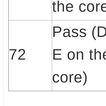
the cor
Pass (D
72
E on th
core)