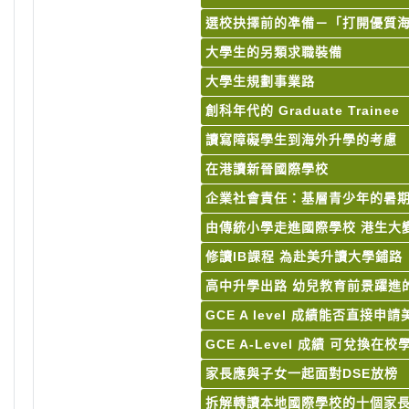
選校抉擇前的凖備－「打開優質
大學生的另類求職裝備
大學生規劃事業路
創科年代的 Graduate Trainee
讀寫障礙學生到海外升學的考慮
在港讀新晉國際學校
企業社會責任：基層青少年的暑
由傳統小學走進國際學校 港生大
修讀IB課程 為赴美升讀大學鋪路
高中升學出路 幼兒教育前景躍進
GCE A level 成績能否直接申
GCE A-Level 成績 可兌換在校
家長應與子女一起面對DSE放
拆解轉讀本地國際學校的十個家