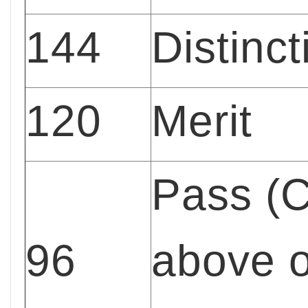
144
Distinct
120
Merit
Pass (C
96
above 