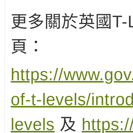
更多關於英國T-
頁：
https://www.gov
of-t-levels/intro
levels
及
https: