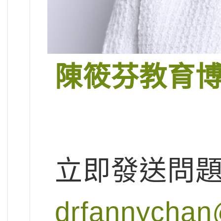
陳筱芬教育
立即發送問
drfannychan