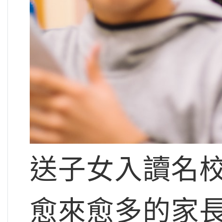
送子女入讀名
愈來愈多的家