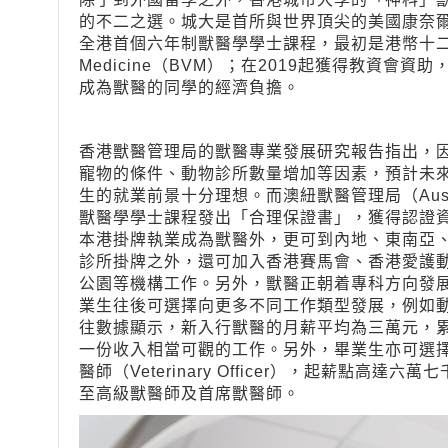
的不二之選。城大是首所與世界頂尖的美國康奈爾
全港首個六年制獸醫學學士課程，最初是港幣十二萬的自資六
Medicine（BVM）；在2019起獲得教資
成為獸醫的同學的經濟負擔。
香港獸醫管理局的獸醫專業發展研究報告指出，
寵物的條件、動物診所數量增加等因素，預計未
生的就業前景十分理想。而澳紐獸醫管理局（Australasia
獸醫學學士課程發出「合理保證書」，獲得認證
本港掛牌執業成為獸醫外，更可到內地、東南亞
診所掛牌之外，還可加入香港賽馬會、香港愛護
公園等機構工作。另外，獸醫正朝着專科方向發
業生往後可選擇向更多不同工作類型發展，例如
往數據顯示，新入行獸醫的月薪平均為三萬元，
一份收入相當可觀的工作。另外，畢業生亦可選
醫師（Veterinary Officer），起薪點
至高級獸醫師及首席獸醫師。