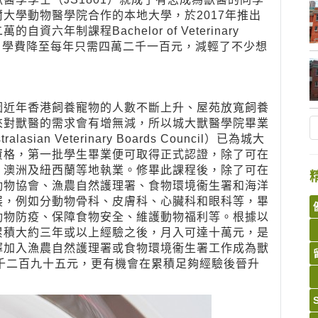
大學動物醫學院合作的本地大學，於2017年推出
年制課程Bachelor of Veterinary
會資助，學費降至每年只需四萬二千一百元，減輕了不少想
因近年香港飼養寵物的人數不斷上升、屋苑放寬飼養
來對獸醫的需求會有增無減，所以城大獸醫學院畢業
n Veterinary Boards Council）已為城大
資格，第一批學生畢業便可取得正式認證，除了可在
、澳洲及紐西蘭等地執業。修畢此課程後，除了可在
動物協會、漁農自然護理署、食物環境衞生署和海洋
展，例如分動物骨科、皮膚科、心臟科和眼科等，畢
動物防疫、保障食物安全、維護動物福利等。根據以
累積大約三年或以上經驗之後，月入可達十萬元，是
擇加入漁農自然護理署或食物環境衞生署工作成為獸
高達六萬七千二百九十五元，更有機會在累積足夠經驗後晉升