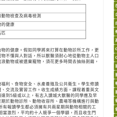
口動物檢查及病毒檢測
物的健康
馬匹
動物的健康。假如同學將來打算在動物診所工作，更
寵物不懂與人對話，所以獸醫須耐心地從動物主人口
流浪動物或被遺棄寵物，須花更多時間去抽絲剝繭，
物福利、食物安全、水產養殖及公共衞生。學生修讀
觀、交流及實習工作。收生成績方面，課程着重英文
須達到5級或以上，有志入讀城大獸醫的同學應及早
星期於動物診所、動物收容所、農場等機構進行與動
，所有報讀學生都必須擁有共兩星期與動物相關的工
況相當激烈，平均約十人競爭一個學額，而且收生門