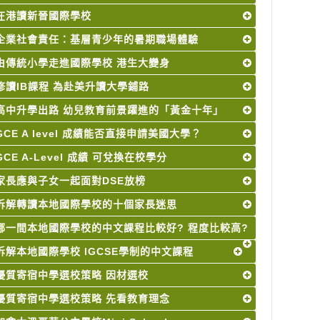
在港讀新晉國際學校
企業社會責任：基層青少年的暑期職場體驗
由傳統小學走進國際學校 港生大變身
修讀IB課程 為赴美升讀大學鋪路
高中升學出路 幼兒教育前景躍進的「黃金十年」
GCE A level 成績能否直接申請美國大學？
GCE A-Level 成績 可兌換在校學分
家長應與子女一起面對DSE放榜
拆解轉讀本地國際學校的十個家長迷思
哪一間本地國際學校的中文課程比較好? 程度比較高?
拆解本地國際學校 IGCSE學制的中文課程
優質寄宿中學選校策略 因材選校
優質寄宿中學選校策略 先看教育理念