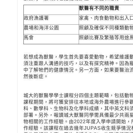
獸醫有不同的職責
政府漁護署
家禽、肉食動物和出入
農場和海洋公園
照顧及確保不同種類動
馬會
照顧比賽及繁殖等用途
若想成為獸醫，學生首先要喜愛動物，希望維護
須注重跟人溝通的技巧，以及有探究精神。因為
中了解牠們的健康情況。另一方面，如果要醫治
然後斷症。
城大的獸醫學學士課程分四個主題範疇，包括動
課程期間，將可獲安排往本地或海外農場進行參
科、數學科、生物科及化學科成績，其中英文科
部署。另外，報讀城大獸醫同學需具備最少共兩
物相關的工作經驗。由2022年度入學申請開始
作經驗。該課程在過去幾年JUPAS收生競爭情