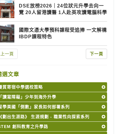
DSE放榜2026｜24位狀元升學去向一
覽 20人留港讀醫 1人赴英攻讀電腦科學
國際文憑大學預科課程受追捧 一文解構
IBDP課程特色
上一頁
下一頁
精選文章
優質寄宿中學選校策略
「讀寫障礙」少年到海外升學
留學美國「倒數」家長如何部署系列
《劃出生涯路》 生涯規劃 - 職業性向探索系列
STEM 創科教育之升學路