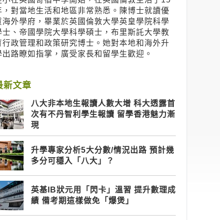
年，對當地生活和地區非常熟悉。陳博士就讀優
質海外學府，畢業於英國倫敦大學英皇學院科學
學士、帝國學院大學科學碩士，布里斯託大學教
育行政管理和政策研究博士。她對本地和海外升
學出路瞭如指掌，廣受家長和留學生歡迎。
最新文章
八大非本地生報讀人數大增 科大透露首
次有不丹智利學生報讀 留學香港魅力漸
現
升學專家分析5大分數/情況出路 預計幾
多分可穩入「八大」？
英基IB狀元用「閃卡」溫習 提升數理成
績 備考期這樣做免「爆煲」