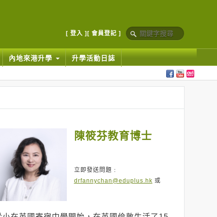
[ 登入 ]
[ 會員登記 ]
內地來港升學
升學活動日誌
陳筱芬教育博士
立即發送問題﹕
drfannychan@eduplus.hk
或
從小在英國寄宿中學開始，在英國倫敦生活了15