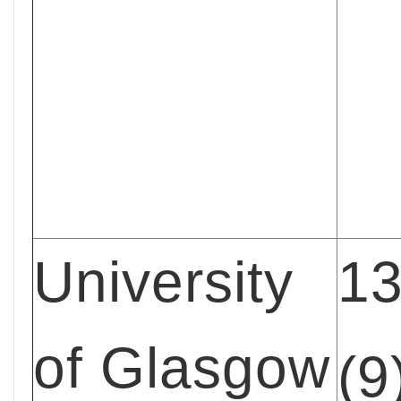
University
1
of
Glasgow
(9