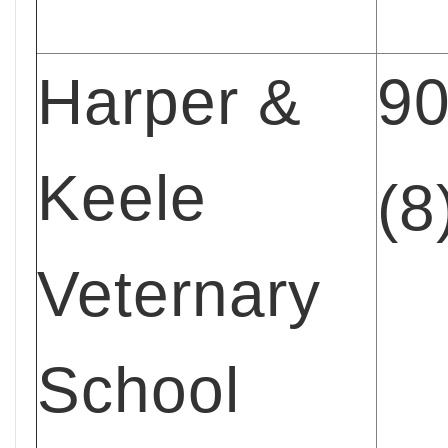
Harper &
9
Keele
(8
Veternary
School