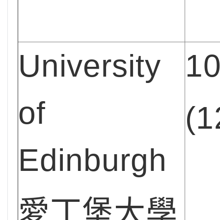
University
1
of
(1
Edinburgh
愛丁堡大學