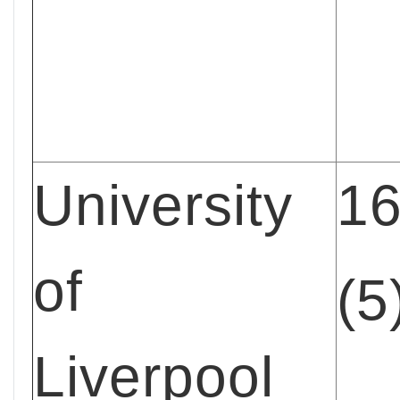
University
1
of
(5
Liverpool