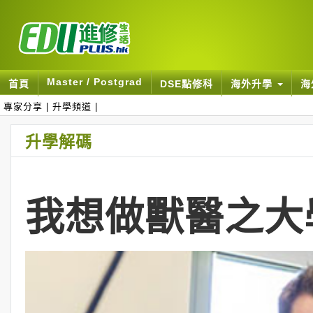
Master / Postgrad
首頁
DSE點修科
海外升學
海
專家分享
|
升學頻道
|
升學解碼
我想做獸醫之大