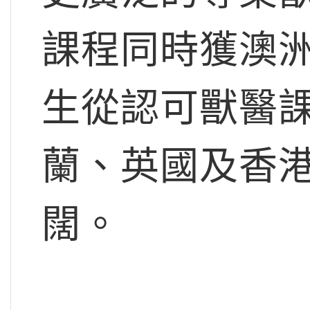
課程同時獲澳
生從認可獸醫
蘭、英國及香
闊。