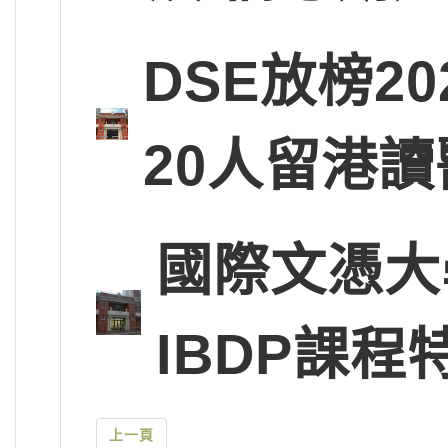
DSE放榜2
20人留港讀
國際文憑大
IBDP課程
上一頁