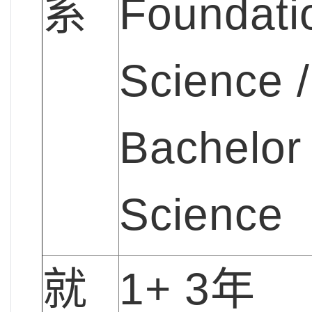
系
Foundati
Science /
Bachelor 
Science
就
1+ 3年