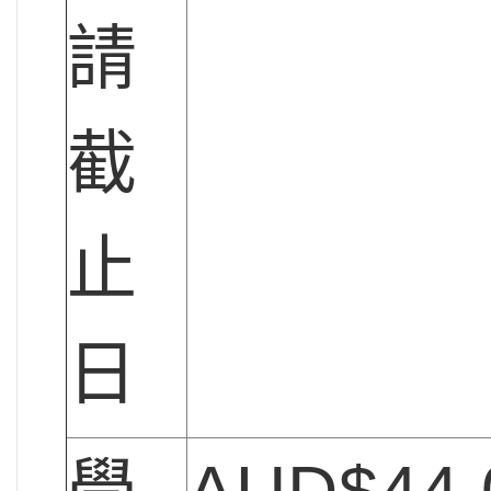
請
截
止
日
學
AUD$44,