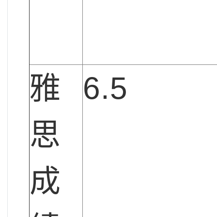
雅
6.5
思
成