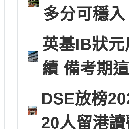
多分可穩入
英基IB狀
績 備考期
DSE放榜2
20人留港讀