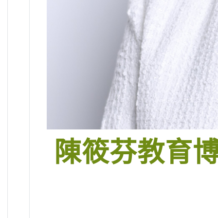
陳筱芬教育