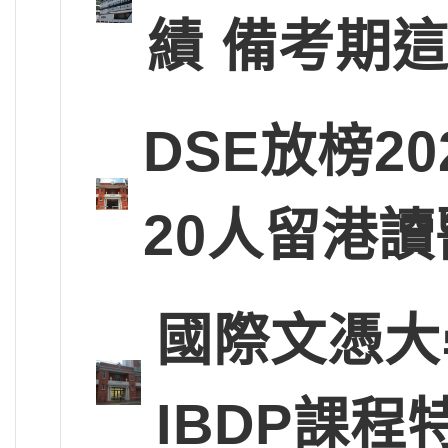
績 備考期
DSE放榜2
20人留港讀
國際文憑大
IBDP課程