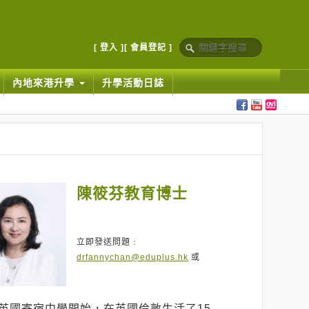
[ 登入 ]
[ 會員登記 ]
內地來港升學
升學活動日誌
陳筱芬教育博士
立即發送問題﹕
drfannychan@eduplus.hk
或
英國寄宿中學開始，在英國倫敦生活了15