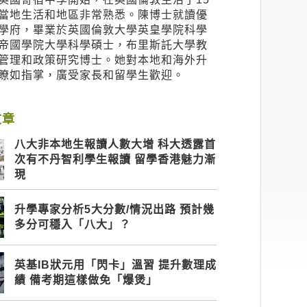
當地生活和地區非常熟悉。陳博士就讀優
學府，畢業於英國倫敦大學英皇學院科學
帝國學院大學科學碩士，布里斯託大學教
管理和政策研究博士。她對本地和海外升
瞭如指掌，廣受家長和留學生歡迎。
文章
八大非本地生報讀人數大增 科大透露首
次有不丹智利學生報讀 留學香港魅力漸
現
升學專家分析5大分數/情況出路 預計幾
多分可穩入「八大」？
英基IB狀元用「閃卡」溫習 提升數理成
績 備考期這樣做免「爆煲」