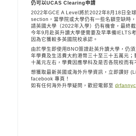
仍可以UCAS Clearing申請
2022年GCE A Level將於2022年8月18日
section，當學院或大學仍有一些名額空缺時，有
請英國大學（2022年入學）仍有機會，最終截
今年9月赴英升讀大學便需要及早準備IELTS考試；
因為它獲較多英國院校承認。
由於學生即使用BNO簽證赴英升讀大學，仍
年學費及生活費大約港幣三十至三十五萬元；
十萬元左右，學費因應學科及是否各院校而有
想獲取最新英國或海外升學資訊，立即讚好 (Like)及 追
facebook 專頁！
如有任何海外升學疑問，歡迎電郵至
drfanny