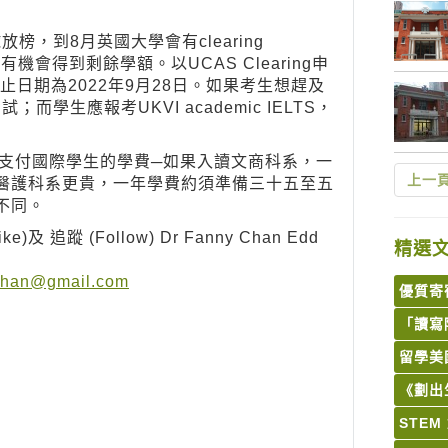
全球放榜，到8月英國大學會有clearing
機會得到剩餘學額。以UCAS Clearing申
止日期為2022年9月28日。如果考生想趕及
而學生應報考UKVI academic IELTS，
須支付國際學生的學費─如果入讀文商科系，一
上一
醫護科系更貴，一年學費約須準備三十五至五
不同。
蹤 (Follow) Dr Fanny Chan Edd
精選
chan@gmail.com
優質寄
「讀寫
留學美
《劃出
STE