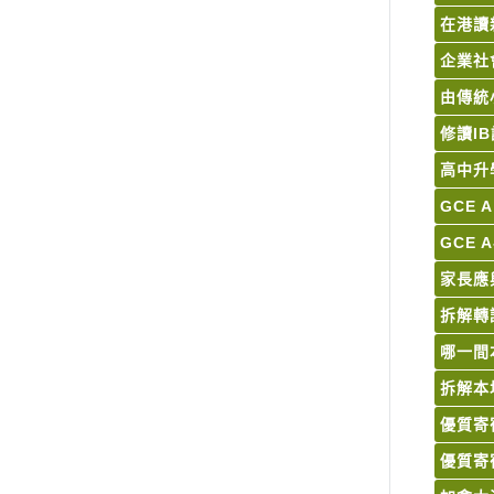
在港讀
企業社
由傳統
修讀I
高中升
GCE 
GCE 
家長應
拆解轉
哪一間
拆解本
優質寄
優質寄