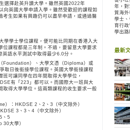
生選擇赴英升讀大學。雖然英國2022年
年，對
可以向英國大學申請入學。雖然受歡迎的課程如
質海外
過考生如果有興趣仍可以盡早申請，或通過醫
學士、
育行政
學出路
國大學學士學位課程，便可能比同期在香港入大
學位課程都是三年制。不過，要留意大學要求
最新
際英語水平測試中取得最少6.0分。
ndation）、大學文憑（Diploma）或
ar 1），爭取日後銜接學位課程。英國大學銜接課程
礎班可讓同學在四年間取得大學學位，
，一般 DSE有「223」都可以。而國際大一班與大
間取得大學學位。這兩類課程的收生要求一般
amme）：HKDSE 2、2、3（中文除外）
）：HKDSE 3、3、4（中文除外）
、5、5
p 30大學）