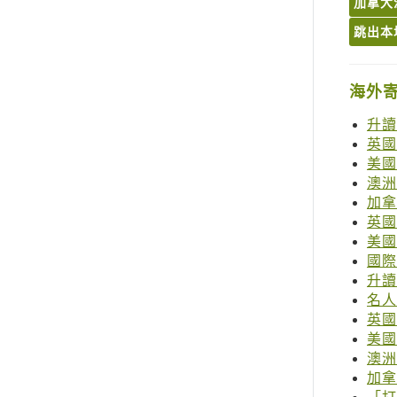
加拿大溫
跳出本
海外
升讀
英國
美國
澳洲
加拿
英國考
美國考
國際
升讀
名人
英國
美國
澳洲
加拿