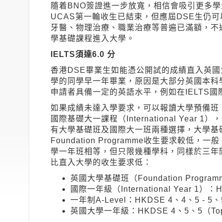
隨着BNO簽證進一步放寬，相信會吸引更多學
UCAS第一輪收生已結束，但應屆DSE生仍
牙醫、物理治療、職業治療等普遍已滿額，不
學基礎課程進入大學。
IELTS須達6.0 分
香港DSE畢業生如能憑公開試的成績直入英
學的同學早一年畢業，原因是大部分英國本科
申請者具備一定的英語水平，例如在IELTS國
如果成績未達入學要求，可以報讀大學預備班（Fou
國際基礎大一課程（International Ye
有大學基礎班及國際大一班兩種選擇，大學基
Foundation Programme收生要求較低
學一年班相等，但只限幾種學科，同樣於三年
比直入大學的收生要求低：
英國大學基礎班（Foundation Progr
國際一年級（International Year 1
一年制A-Level：HKDSE 4、4、5 - 5
英國大學一年級：HKDSE 4、5、5（To