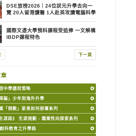
DSE放榜2026｜24位狀元升學去向一
覽 20人留港讀醫 1人赴英攻讀電腦科學
國際文憑大學預科課程受追捧 一文解構
IBDP課程特色
頁
下一頁
文章
宿中學選校策略
障礙」少年到海外升學
國「倒數」家長如何部署系列
生涯路》 生涯規劃 - 職業性向探索系列
M 創科教育之升學路