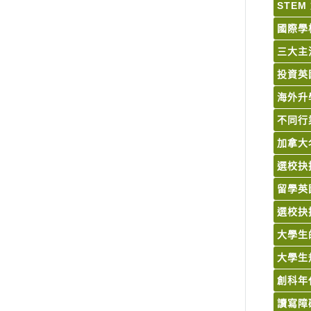
STE
國際學
三大主
投資英
海外升
不同行
加拿大
選校抉
留學英
選校抉
大學生
大學生
創科年代的
讀寫障