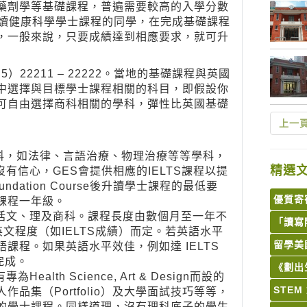
藥劑學等基礎課程，普遍需要較高的入學分數
想升讀健康科學學士課程的同學，在完成基礎課程
，一般來說，只要成績達到相應要求，就可升
22211 – 22222。當地的基礎課程與英國
中選擇與目標學士課程相關的科目，即假設你
可自由選擇商科相關的學科，彈性比英國基礎
上一
，如法律、言語治療、物理治療等等學科，
精選
沒有信心，GES會提供相應的IELTS課程以提
ation Course後升讀學士課程的最低要
優質寄
課程一年級。
選擇，包括文、理及商科。課程長度由數個月至一年不
「讀寫
文程度（如IELTS成績）而定。若英語水平
留學美
課程。如果英語水平效佳，例如達 IELTS
完成。
《劃出
為Health Science, Art & Design而設的
STE
品集（Portfolio）及大學面試技巧等等，
的學士課程。同樣道理，沒有理科底子的學生