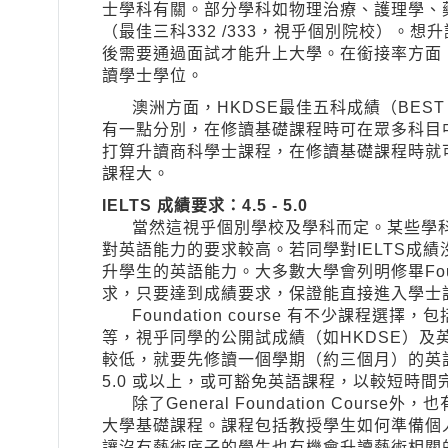
士學科有關。部分學科如物理治療、護理學、
（最佳三科332 /333，視乎個別院校）。
後需要通過面試才能升上大學。在銜接率方面
讀學士學位。
澳洲方面，HKDSE最佳五科成績（BEST 5）
有一點分別，在修讀基礎課程時可在眾多科目
打算升讀商科學士課程，在修讀基礎課程時就
課程大。
IELTS 成績要求：4.5 - 5.0
當然這視乎個別學校及學科而定。某些學科
對英語能力的要求較高。若同學對IELTS成績
升學生的英語能力。大多數大學會列明修畢Found
求，只要達到成績要求，保證能直接進入學士
Foundation course 有不少課程
等，視乎同學的公開試成績（如HKDSE）及英
較低，就要先修讀一個學期（約三個月）的英語
5.0 或以上，或可豁免英語課程，以較短時間
除了General Foundation Course外，也有專
大學基礎課程。課程包括教授學生如何準備個人作
讓沒有藝術底子的學生也有機會升讀藝術相關