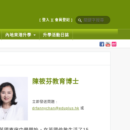
[ 登入 ]
[ 會員登記 ]
內地來港升學
升學活動日誌
陳筱芬教育博士
立即發送問題﹕
drfannychan@eduplus.hk
或
英國寄宿中學開始，在英國倫敦生活了15