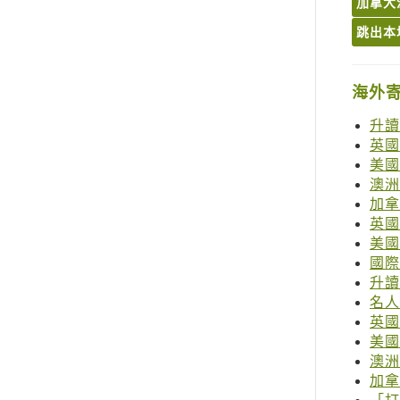
加拿大溫
跳出本
海外
升讀
英國
美國
澳洲
加拿
英國考
美國考
國際
升讀
名人
英國
美國
澳洲
加拿