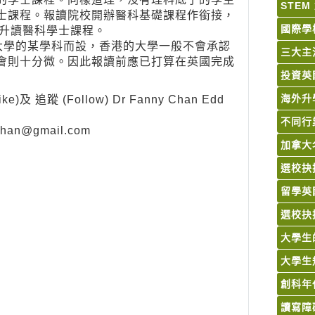
STE
士課程。報讀院校開辦醫科基礎課程作銜接，
國際學
也可升讀醫科學士課程。
大學的某學科而設，香港的大學一般不會承認
三大主
會則十分微。因此報讀前應已打算在英國完成
投資英
海外升
蹤 (Follow) Dr Fanny Chan Edd
不同行
chan@gmail.com
加拿大
選校抉
留學英
選校抉
大學生
大學生
創科年代的
讀寫障