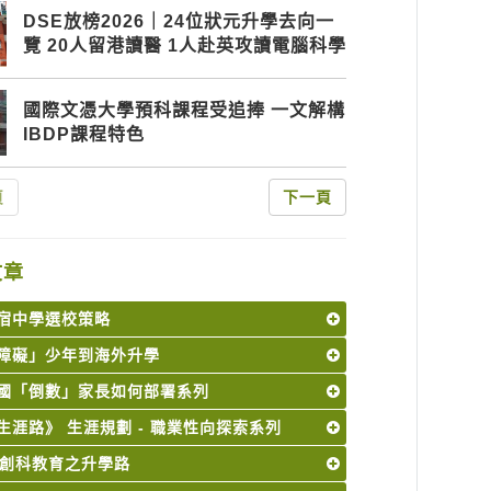
DSE放榜2026｜24位狀元升學去向一
覽 20人留港讀醫 1人赴英攻讀電腦科學
國際文憑大學預科課程受追捧 一文解構
IBDP課程特色
頁
下一頁
文章
宿中學選校策略
障礙」少年到海外升學
國「倒數」家長如何部署系列
生涯路》 生涯規劃 - 職業性向探索系列
M 創科教育之升學路