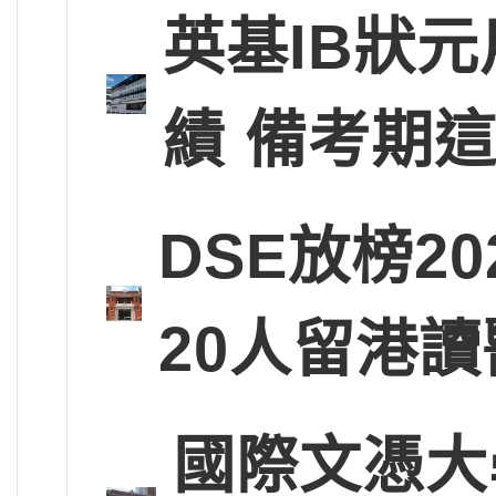
英基IB狀
績 備考期
DSE放榜2
20人留港讀
國際文憑大