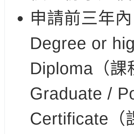
申請前三年內
Degree or
Diploma
Graduate / P
Certific