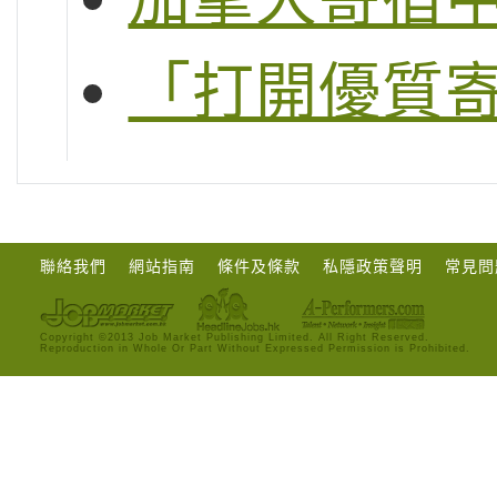
「打開優質
聯絡我們
網站指南
條件及條款
私隱政策聲明
常見問
Copyright ©2013 Job Market Publishing Limited. All Right Reserved.
Reproduction in Whole Or Part Without Expressed Permission is Prohibited.