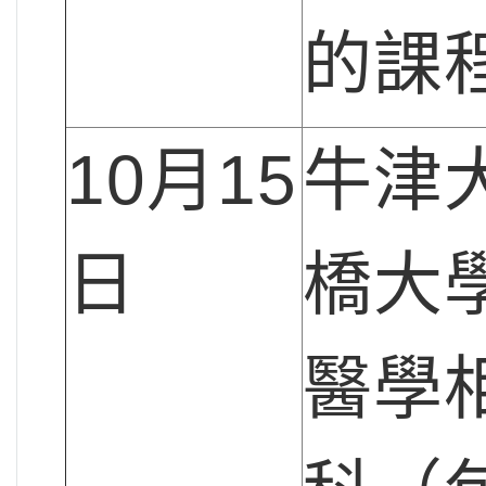
的課
10月15
牛津
日
橋大
醫學