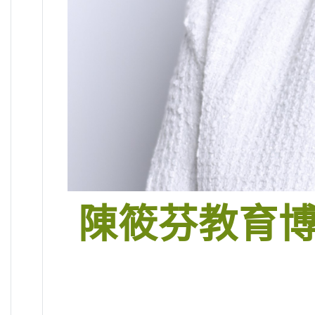
陳筱芬教育