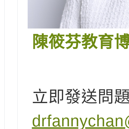
陳筱芬教育
立即發送問
drfannychan