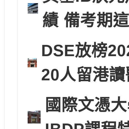
績 備考期
DSE放榜2
20人留港讀
國際文憑大