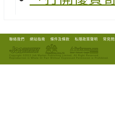
聯絡我們
網站指南
條件及條款
私隱政策聲明
常見問
Copyright ©2013 Job Market Publishing Limited. All Right Reserved.
Reproduction in Whole Or Part Without Expressed Permission is Prohibited.