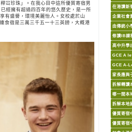
可謂「禾稈冚珍珠」。在我心目中這所優質寄宿男
在港讀新
年，已經擁有超過四百年的悠久歷史，是一所
不單在學術上享有盛譽，環境美麗怡人。女校處於山
企業社會
連食宿是三萬三千五一十三英鎊，大概港
由傳統小
修讀IB課
高中升學
GCE A
GCE A-
家長應與
拆解轉讀
哪一間本
拆解本地國
優質寄宿
優質寄宿