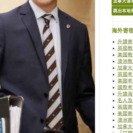
加拿大溫哥
跳出本地
海外寄
升讀寄
英國教
美國教
澳洲教
加拿大
英國考試
美國考試
國際考試
升讀海
名人及
英國寄
美國寄
澳洲寄
加拿大