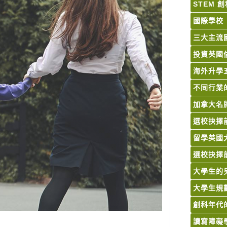
STEM 
國際學校
三大主流
投資英國
海外升學
不同行業
加拿大名
選校抉擇
留學英國
選校抉擇
大學生的
大學生規
創科年代的 
讀寫障礙