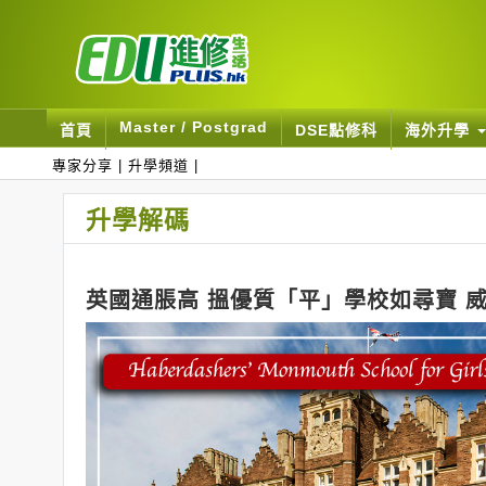
Master / Postgrad
首頁
DSE點修科
海外升學
專家分享
|
升學頻道
|
升學解碼
英國通脹高 搵優質「平」學校如尋寶 