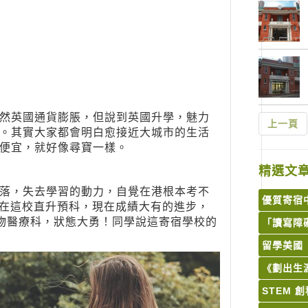
然英國通貨膨脹，但說到英國升學，魅力
上一頁
。其實大家都會明白愈接近大城市的生活
便宜，就好像尋寶一樣。
精選文
落，失去學習的動力，自覺在港根本考不
優質寄宿
，在這校直升預科，現在成績大有的進步，
物醫療科，狀態大勇！同學說這寄宿學校的
「讀寫障
留學美國
《劃出生涯
STEM 