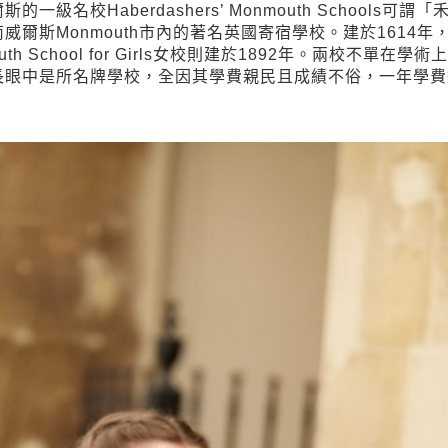
名校Haberdashers’ Monmouth Schools
爾斯Monmouth市內的著名英國寄宿學校。建於1614
mouth School for Girls女校則建於1892年。兩校
長眼中是所名牌學校，全因其學費親民且成績不俗，一年學費