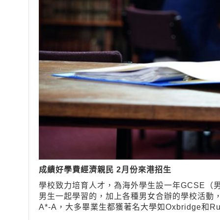
成績好學費經濟親民 2月份來港招生
學校致力培育人才，為海外學生設一年GCSE（男女混合班
男生一起學習的，加上各種男女合辦的學校活動，確保
A*-A，大多畢業生都獲著名大學如Oxbridge和Rus