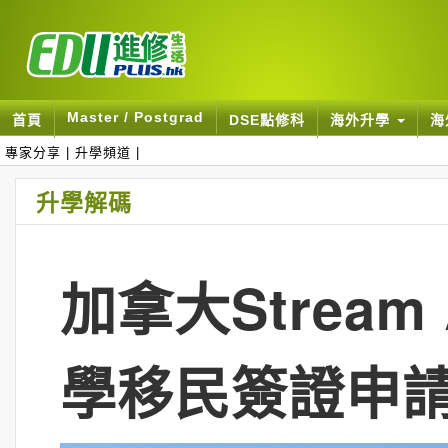
Master / Postgrad
首頁
DSE點修科
海外升學
海
專家分享
|
升學頻道
|
升學解碼
加拿大Strea
學移民簽證申