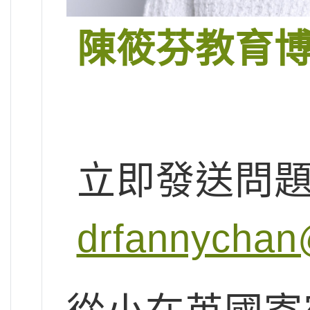
陳筱芬教育
立即發送問
drfannychan