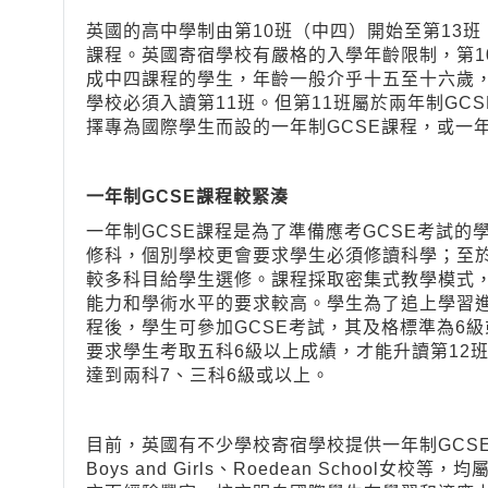
英國的高中學制由第10班（中四）開始至第13班（
課程。英國寄宿學校有嚴格的入學年齡限制，第1
成中四課程的學生，年齡一般介乎十五至十六歲
學校必須入讀第11班。但第11班屬於兩年制GC
擇專為國際學生而設的一年制GCSE課程，或一年制的
一年制
GCSE
課程較緊湊
一年制GCSE課程是為了準備應考GCSE考試
修科，個別學校更會要求學生必須修讀科學；至
較多科目給學生選修。課程採取密集式教學模式
能力和學術水平的要求較高。學生為了追上學習
程後，學生可參加GCSE考試，其及格標準為6級
要求學生考取五科6級以上成績，才能升讀第12
達到兩科7、三科6級或以上。
目前，英國有不少學校寄宿學校提供一年制GCSE課程， 
Boys and Girls、Roedean Schoo