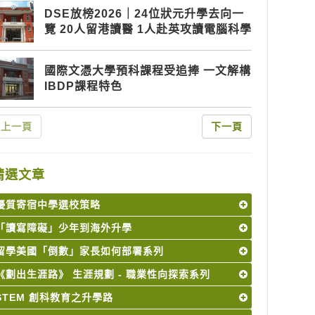
DSE放榜2026｜24位狀元升學去向一
覽 20人留港讀醫 1人赴英攻讀電腦科學
國際文憑大學預科課程受追捧 一文解構
IBDP課程特色
上一頁
下一頁
精選文章
優質寄宿中學選校策略
「讀寫障礙」少年到海外升學
留學美國「倒數」家長如何部署系列
《劃出生涯路》 生涯規劃 - 職業性向探索系列
STEM 創科教育之升學路