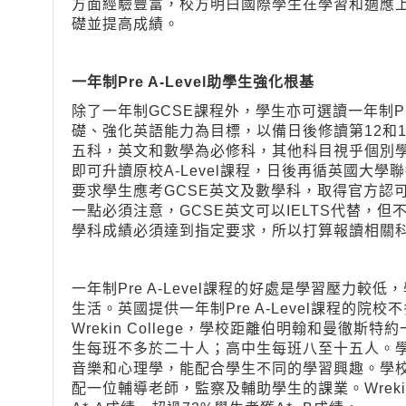
方面經驗豐富，校方明白國際學生在學習和適應
礎並提高成績。
一年制Pre A-Level
助學生強化根基
除了一年制GCSE課程外，學生亦可選讀一年制Pre
礎、強化英語能力為目標，以備日後修讀第12和13
五科，英文和數學為必修科，其他科目視乎個別
即可升讀原校A-Level課程，日後再循英國大
要求學生應考GCSE英文及數學科，取得官方認
一點必須注意，GCSE英文可以IELTS代替，
學科成績必須達到指定要求，所以打算報讀相關科
一年制Pre A-Level課程的好處是學習壓力
生活。英國提供一年制Pre A-Level課程的院校不
Wrekin College，學校距離伯明翰和曼徹斯特約
生每班不多於二十人；高中生每班八至十五人。
音樂和心理學，能配合學生不同的學習興趣。學
配一位輔導老師，監察及輔助學生的課業。Wrekin Co