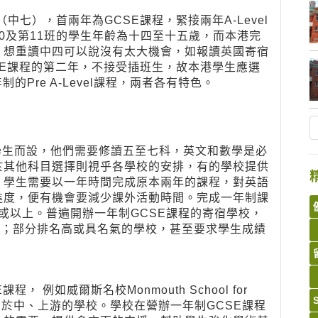
中七），首兩年為GCSE課程，緊接兩年A-Level
0及第11班的學生年齡為十四至十五歲，而本港完
，想重讀中四可以說沒有太大機會，如報讀英國寄宿
SE課程的第二年，不接受插班生，故本港學生應選
Pre A-Level課程，兩者各有特色。
的學生而設，他們需要修讀五至七科，英文和數學是必
於其他科目選擇則視乎各學校的安排，有的學校提供
，學生需要以一年時間完成原本兩年的課程，對英語
進度，便有機會要減少課外活動時間。完成一年制課
或以上。普遍開辦一年制GCSE課程的寄宿學校，
班；部分排名高或具名氣的學校，甚至要求學生成績
例如威爾斯名校Monmouth School for
l女校等，均屬於中、上游的學校。學校在營辦一年制GCSE課程