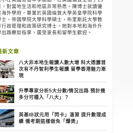
年，對當地生活和地區非常熟悉。陳博士就讀優
質海外學府，畢業於英國倫敦大學英皇學院科學
學士、帝國學院大學科學碩士，布里斯託大學教
育行政管理和政策研究博士。她對本地和海外升
學出路瞭如指掌，廣受家長和留學生歡迎。
最新文章
八大非本地生報讀人數大增 科大透露首
次有不丹智利學生報讀 留學香港魅力漸
現
升學專家分析5大分數/情況出路 預計幾
多分可穩入「八大」？
英基IB狀元用「閃卡」溫習 提升數理成
績 備考期這樣做免「爆煲」