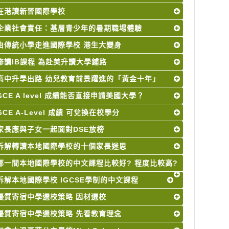
在港讀新晉國際學校
企業社會責任：基層青少年的暑期職場體驗
由傳統小學走進國際學校 港生大變身
修讀IB課程 為赴美升讀大學鋪路
高中升學出路 幼兒教育前景躍進的「黃金十年」
GCE A level 成績能否直接申請美國大學？
GCE A-Level 成績 可兌換在校學分
家長應與子女一起面對DSE放榜
拆解轉讀本地國際學校的十個家長迷思
哪一間本地國際學校的中文課程比較好? 程度比較高?
拆解本地國際學校 IGCSE學制的中文課程
優質寄宿中學選校策略 因材選校
優質寄宿中學選校策略 先看教育理念