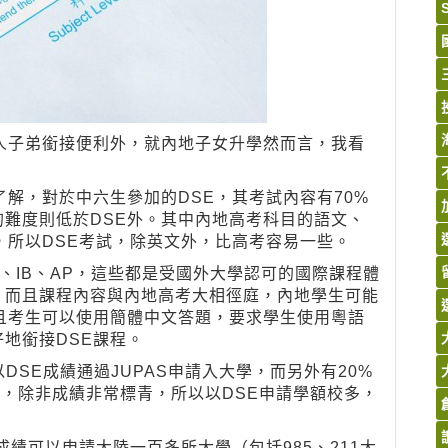
人子弟銜接便利外，就內地子女升學然而言，我看
解，對於中六生參加的DSE，其考試內容有70%
難度則低於DSE外。其中內地高考科目的語文、
，所以DSE考試，除英文外，比高考容易一些。
l、IB、AP，這些都是受國外大學認可的國際課程體
，而且課程內容與內地高考大相徑庭，內地學生可能
且考生可以使用簡體中文答題，要求學生使用粵語
地銜接DSE課程。
DSE成績通過JUPAS申請入大學，而另外有20%
 報名，除非成績非常標青，所以以DSE申請學額校多，
成績可以申請大陸一百多所大學（包括985、211大