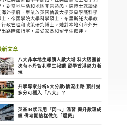
年，對當地生活和地區非常熟悉。陳博士就讀優
質海外學府，畢業於英國倫敦大學英皇學院科學
學士、帝國學院大學科學碩士，布里斯託大學教
育行政管理和政策研究博士。她對本地和海外升
學出路瞭如指掌，廣受家長和留學生歡迎。
最新文章
八大非本地生報讀人數大增 科大透露首
次有不丹智利學生報讀 留學香港魅力漸
現
升學專家分析5大分數/情況出路 預計幾
多分可穩入「八大」？
英基IB狀元用「閃卡」溫習 提升數理成
績 備考期這樣做免「爆煲」