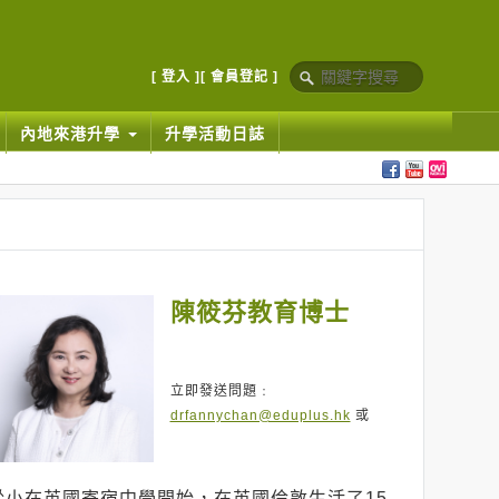
[ 登入 ]
[ 會員登記 ]
內地來港升學
升學活動日誌
陳筱芬教育博士
立即發送問題﹕
drfannychan@eduplus.hk
或
從小在英國寄宿中學開始，在英國倫敦生活了15