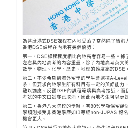
為甚麼港式DSE課程在內地受落？當然除了給港
香港DSE課程在內地有幾個優勢：
第一，DSE課程程度相比內地高考容易一些。據了
左右與內地高考的內容重疊，除了內地高考英文的
數學、物理、化學、歷史、地理的難度高於DSE
第二，不少希望到海外留學的學生會選擇A-Leve
系，但要求內地學生所有科目有一定的英語能力
難以適應。反觀DSE的課程範疇與高考接近，而
考試的中文口試亦已取消，因此內地考生可以更好
第三，香港八大院校的學額，有80%學額保留給以
學額則接受非香港學歷如IB等經non-JUPAS
機會更大。
第四，DSE備受內地外大學認可，學生憑藉DSE