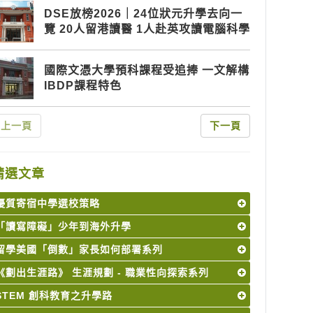
DSE放榜2026｜24位狀元升學去向一
覽 20人留港讀醫 1人赴英攻讀電腦科學
國際文憑大學預科課程受追捧 一文解構
IBDP課程特色
上一頁
下一頁
精選文章
優質寄宿中學選校策略
「讀寫障礙」少年到海外升學
留學美國「倒數」家長如何部署系列
《劃出生涯路》 生涯規劃 - 職業性向探索系列
STEM 創科教育之升學路