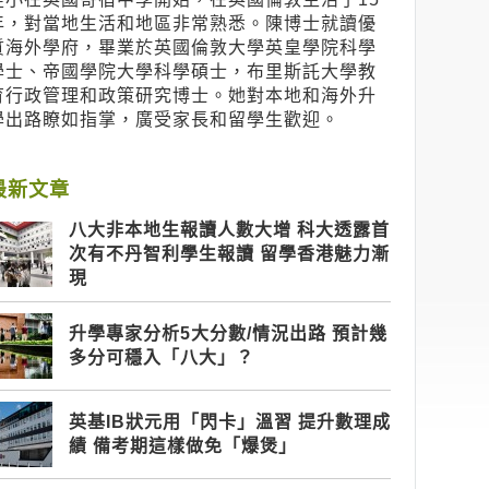
年，對當地生活和地區非常熟悉。陳博士就讀優
質海外學府，畢業於英國倫敦大學英皇學院科學
學士、帝國學院大學科學碩士，布里斯託大學教
育行政管理和政策研究博士。她對本地和海外升
學出路瞭如指掌，廣受家長和留學生歡迎。
最新文章
八大非本地生報讀人數大增 科大透露首
次有不丹智利學生報讀 留學香港魅力漸
現
升學專家分析5大分數/情況出路 預計幾
多分可穩入「八大」？
英基IB狀元用「閃卡」溫習 提升數理成
績 備考期這樣做免「爆煲」