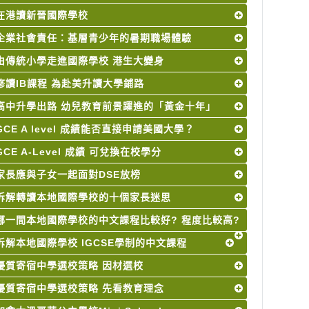
在港讀新晉國際學校
企業社會責任：基層青少年的暑期職場體驗
由傳統小學走進國際學校 港生大變身
修讀IB課程 為赴美升讀大學鋪路
高中升學出路 幼兒教育前景躍進的「黃金十年」
GCE A level 成績能否直接申請美國大學？
GCE A-Level 成績 可兌換在校學分
家長應與子女一起面對DSE放榜
拆解轉讀本地國際學校的十個家長迷思
哪一間本地國際學校的中文課程比較好? 程度比較高?
拆解本地國際學校 IGCSE學制的中文課程
優質寄宿中學選校策略 因材選校
優質寄宿中學選校策略 先看教育理念