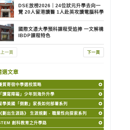
DSE放榜2026｜24位狀元升學去向一
覽 20人留港讀醫 1人赴英攻讀電腦科學
國際文憑大學預科課程受追捧 一文解構
IBDP課程特色
上一頁
下一頁
精選文章
優質寄宿中學選校策略
「讀寫障礙」少年到海外升學
留學美國「倒數」家長如何部署系列
《劃出生涯路》 生涯規劃 - 職業性向探索系列
STEM 創科教育之升學路