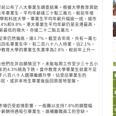
早前公布了八大畢業生調查結果。根據大學教育資助
去年畢業生，平均年薪達三十點三萬元，較前年增
中文大學和科技大學，畢業生平均年薪升幅逾一成，城市
4%和9.8%。港大畢業生平均年薪仍是全港最高，
薪最低的嶺大，亦達二十二點五萬元。
足率仍然偏高，達3.7%。截至去年底，共有一萬七
四名畢業生中，有二百八十八人待業，佔2.1%，
教育大學的畢業生失業率為2.8%，較前年上升一
味他們在非自願情況下，未能每周工作至少三十五小
年的4.3%稍為下跌。當中教育大學畢業生就業不足
二千八百八十人選擇繼續升學，佔受訪畢業生的
、移民，或非本地生畢業後返回原居地發展。
市場仍受疫情影響，一般難以支持7.8%的調整幅
升薪酬待遇吸引畢業生，填補離職員工的空缺。