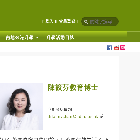
[ 登入 ]
[ 會員登記 ]
內地來港升學
升學活動日誌
陳筱芬教育博士
立即發送問題﹕
drfannychan@eduplus.hk
或
從小在英國寄宿中學開始，在英國倫敦生活了15