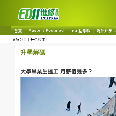
Master / Postgrad
首頁
DSE點修科
海外升學
專家分享
|
升學頻道
|
升學解碼
大學畢業生搵工 月薪值幾多？