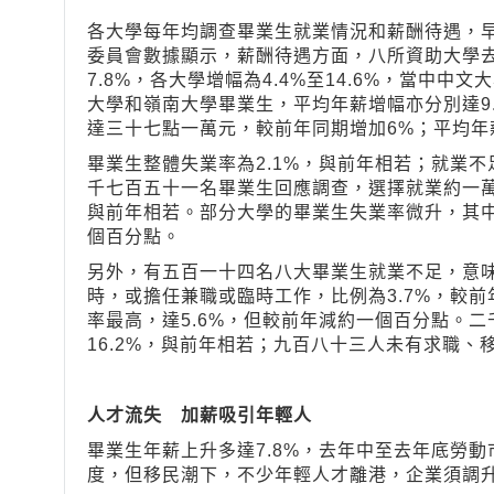
各大學每年均調查畢業生就業情況和薪酬待遇，
委員會數據顯示，薪酬待遇方面，八所資助大學
7.8%，各大學增幅為4.4%至14.6%，當中
大學和嶺南大學畢業生，平均年薪增幅亦分別達9.
達三十七點一萬元，較前年同期增加6%；平均年
畢業生整體失業率為2.1%，與前年相若；就業不
千七百五十一名畢業生回應調查，選擇就業約一萬
與前年相若。部分大學的畢業生失業率微升，其中
個百分點。
另外，有五百一十四名八大畢業生就業不足，意
時，或擔任兼職或臨時工作，比例為3.7%，較前
率最高，達5.6%，但較前年減約一個百分點。
16.2%，與前年相若；九百八十三人未有求職
人才流失 加薪吸引年輕人
畢業生年薪上升多達7.8%，去年中至去年底勞動
度，但移民潮下，不少年輕人才離港，企業須調