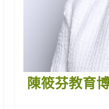
陳筱芬教育