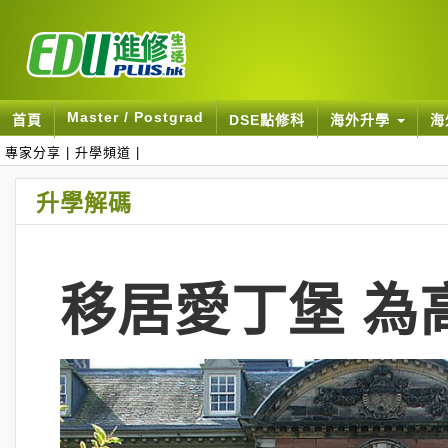
Master / Postgrad
首頁
DSE點修科
海外升學
海
專家分享
|
升學頻道
|
升學解碼
移居愛丁堡 為