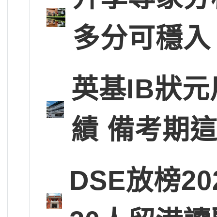
多分可穩入
英基IB狀
績 備考期
DSE放榜2