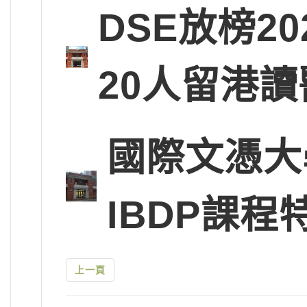
DSE放榜2
20人留港讀
國際文憑大
IBDP課程
上一頁