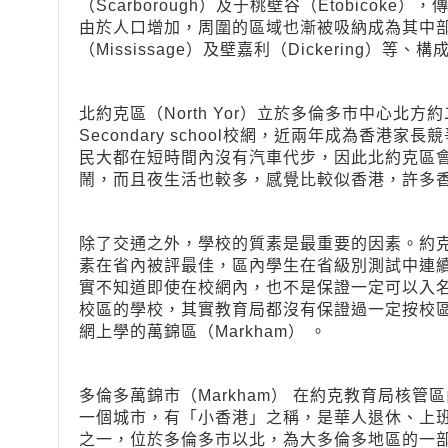
（Scarborough）及于桃壁谷（Etobicoke），
由於人口增加，周圍的區域也漸被吸納成為其中部分
（Mississage）及壁嘉利（Dickering）等、構成
北約克區（North Yor）立於多倫多市中心北方約
Secondary school校網，近兩年成為香
民大都在短時間內沒有汽車代步，因此北約克區
鬧，而且夜生活也較多，感覺比較似香港，許多
除了交通之外，學校的質素是最重要的因素。約
素在省內被評最佳，區內學生在省級別測試中連
實不知道即使在校網內，也不是保證一定可以入
校區的學校，其實教育局都沒有保證過一定按校
網上學的萬錦區（Markham） 。
多倫多萬錦市（Markham） 在約克教育局核
一個城市，有「小香港」之稱，是華人退休、上
之一，位於多倫多市以北，為大多倫多地區的一