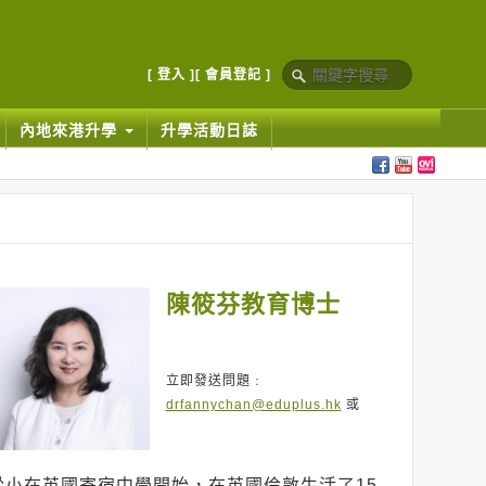
[ 登入 ]
[ 會員登記 ]
內地來港升學
升學活動日誌
陳筱芬教育博士
立即發送問題﹕
drfannychan@eduplus.hk
或
從小在英國寄宿中學開始，在英國倫敦生活了15