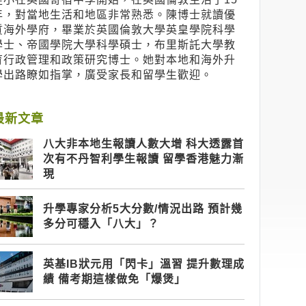
年，對當地生活和地區非常熟悉。陳博士就讀優
質海外學府，畢業於英國倫敦大學英皇學院科學
學士、帝國學院大學科學碩士，布里斯託大學教
育行政管理和政策研究博士。她對本地和海外升
學出路瞭如指掌，廣受家長和留學生歡迎。
最新文章
八大非本地生報讀人數大增 科大透露首
次有不丹智利學生報讀 留學香港魅力漸
現
升學專家分析5大分數/情況出路 預計幾
多分可穩入「八大」？
英基IB狀元用「閃卡」溫習 提升數理成
績 備考期這樣做免「爆煲」