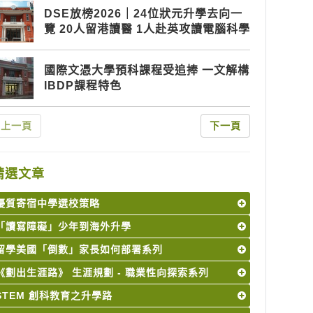
DSE放榜2026｜24位狀元升學去向一
覽 20人留港讀醫 1人赴英攻讀電腦科學
國際文憑大學預科課程受追捧 一文解構
IBDP課程特色
上一頁
下一頁
精選文章
優質寄宿中學選校策略
「讀寫障礙」少年到海外升學
留學美國「倒數」家長如何部署系列
《劃出生涯路》 生涯規劃 - 職業性向探索系列
STEM 創科教育之升學路