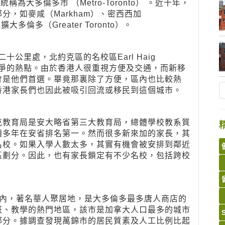
傳統稱為大多倫多市 （Metro-Toronto） 。近十年，
，如麥咸（Markham）、密西西加
擴大多倫多（Greater Toronto）。
二十公里處，北約克區的名校區Earl Haig
港家長競爭的熱點。由於香港人很重視方便及交通，而新移
會是他們首選。畢竟那裏除了方便，區內也比較熱
香港家長們也因此被吸引回流或移民到這個城市。
克教育局是安大略省第三大教育局，總體學校教系質
續多年在安省排名第一。然而很多新來加的家長，其
名校。如果入學人數太多，其實有機會被安排到鄰近
區劃分。因此，也有家長鎖定有不少名校，包括跨校
管區內，著名華人聚居地，是大多倫多最多唐人商店的
班、教學的熱門地區，該市是加拿大人口最多的城市
部分。據調查發現萬錦市的居民質素及人工比例比起