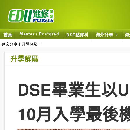
Master / Postgrad
首頁
DSE點修科
海外升學
海
專家分享
|
升學頻道
|
升學解碼
DSE畢業生以UC
10月入學最後