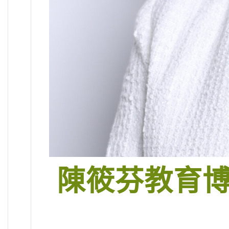
陳筱芬教育