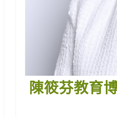
陳筱芬教育