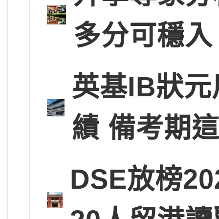
多分可穩入
英基IB狀
績 備考期
DSE放榜2