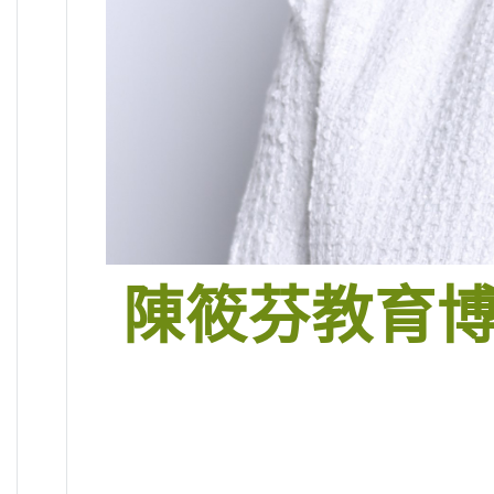
陳筱芬教育