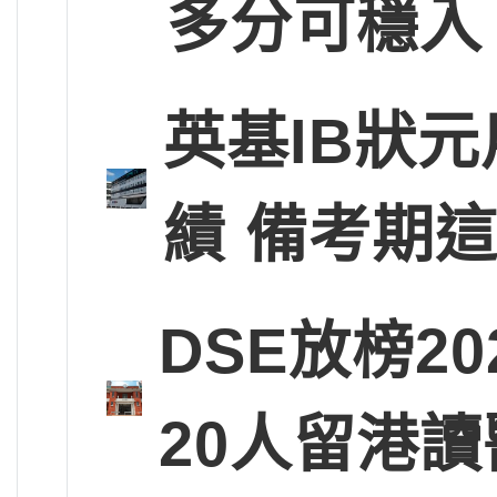
多分可穩入
英基IB狀
績 備考期
DSE放榜2
20人留港讀