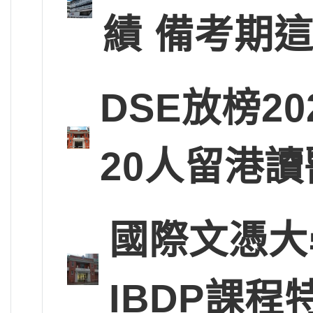
績 備考期
DSE放榜2
20人留港讀
國際文憑大
IBDP課程