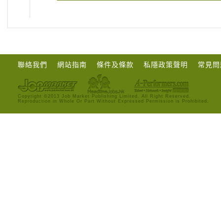
聯絡我們
網站指南
條件及條款
私隱政策聲明
常見問
Copyright ©2013 Job Market Publishing Limited. All Right Reserved.
Reproduction in Whole Or Part Without Expressed Permission is Prohibited.