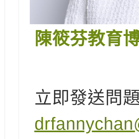
陳筱芬教育
立即發送問
drfannychan