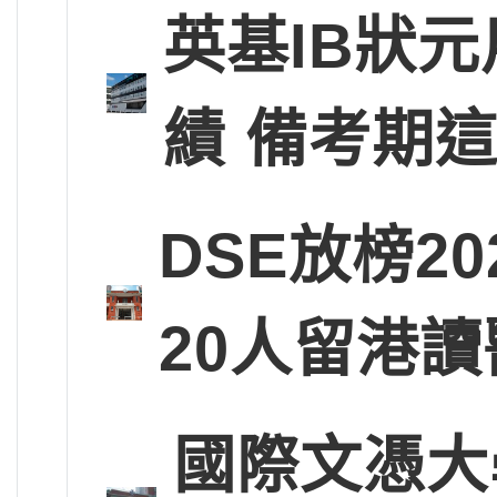
英基IB狀
績 備考期
DSE放榜2
20人留港讀
國際文憑大