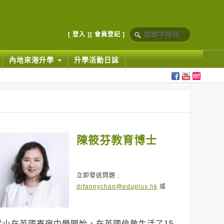
[ 登入 ]
[ 會員登記 ]
內地來港升學
升學活動日誌
陳筱芬教育博士
立即發送問題﹕
drfannychan@eduplus.hk
或
從小在英國寄宿中學開始，在英國倫敦生活了15