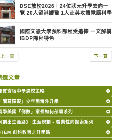
DSE放榜2026｜24位狀元升學去向一
覽 20人留港讀醫 1人赴英攻讀電腦科學
國際文憑大學預科課程受追捧 一文解構
IBDP課程特色
上一頁
下一頁
精選文章
優質寄宿中學選校策略
「讀寫障礙」少年到海外升學
留學美國「倒數」家長如何部署系列
《劃出生涯路》 生涯規劃 - 職業性向探索系列
STEM 創科教育之升學路