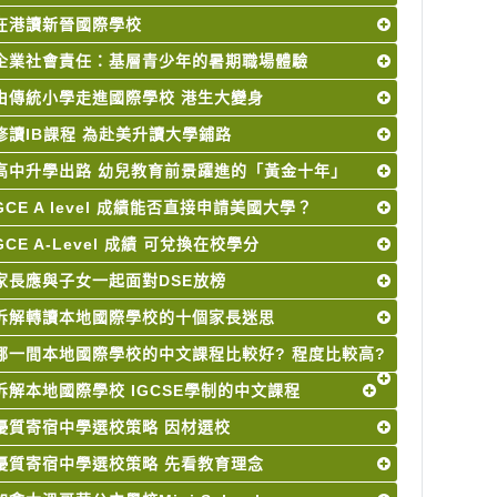
在港讀新晉國際學校
企業社會責任：基層青少年的暑期職場體驗
由傳統小學走進國際學校 港生大變身
修讀IB課程 為赴美升讀大學鋪路
高中升學出路 幼兒教育前景躍進的「黃金十年」
GCE A level 成績能否直接申請美國大學？
GCE A-Level 成績 可兌換在校學分
家長應與子女一起面對DSE放榜
拆解轉讀本地國際學校的十個家長迷思
哪一間本地國際學校的中文課程比較好? 程度比較高?
拆解本地國際學校 IGCSE學制的中文課程
優質寄宿中學選校策略 因材選校
優質寄宿中學選校策略 先看教育理念