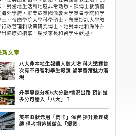
年，對當地生活和地區非常熟悉。陳博士就讀優
質海外學府，畢業於英國倫敦大學英皇學院科學
學士、帝國學院大學科學碩士，布里斯託大學教
育行政管理和政策研究博士。她對本地和海外升
學出路瞭如指掌，廣受家長和留學生歡迎。
最新文章
八大非本地生報讀人數大增 科大透露首
次有不丹智利學生報讀 留學香港魅力漸
現
升學專家分析5大分數/情況出路 預計幾
多分可穩入「八大」？
英基IB狀元用「閃卡」溫習 提升數理成
績 備考期這樣做免「爆煲」